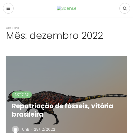
ARCHIVE
Mês:
dezembro 2022
NOTÍCIAS
Repatriação de fósseis, vitória
brasileira
·
UnB
28/12/2022