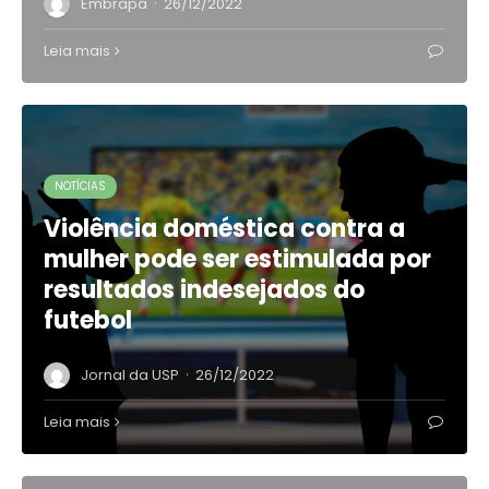
·
Embrapa
26/12/2022
Leia mais
NOTÍCIAS
Violência doméstica contra a
mulher pode ser estimulada por
resultados indesejados do
futebol
·
Jornal da USP
26/12/2022
Leia mais