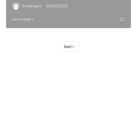
·
Embrapa
23/12/2022
Leia mais
Next