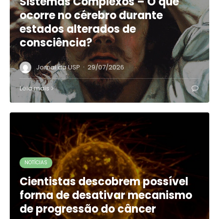
Sistemas Complexos – O que
ocorre no cérebro durante
estados alterados de
consciência?
·
Jornal da USP
29/07/2026
Leia mais
NOTÍCIAS
Cientistas descobrem possível
forma de desativar mecanismo
de progressão do câncer