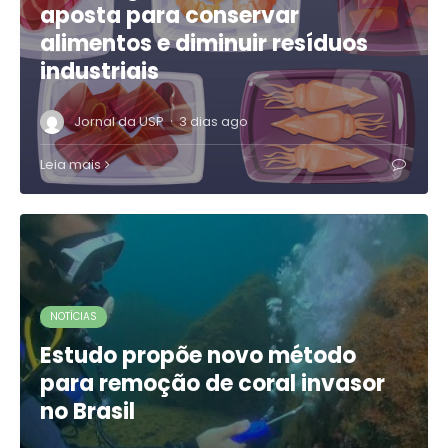
aposta para conservar
alimentos e diminuir resíduos
industriais
·
Jornal da USP
3 dias ago
Leia mais
NOTÍCIAS
Estudo propõe novo método
para remoção de coral invasor
no Brasil