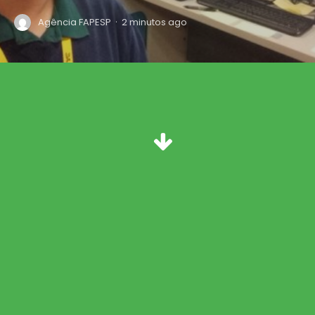
·
Agência FAPESP
2 minutos ago