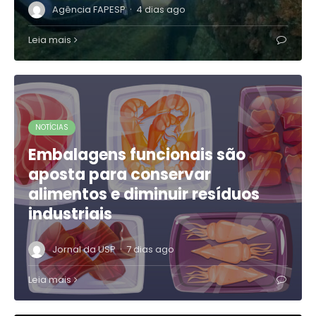
·
Agência FAPESP
4 dias ago
Leia mais
NOTÍCIAS
Embalagens funcionais são
aposta para conservar
alimentos e diminuir resíduos
industriais
·
Jornal da USP
7 dias ago
Leia mais