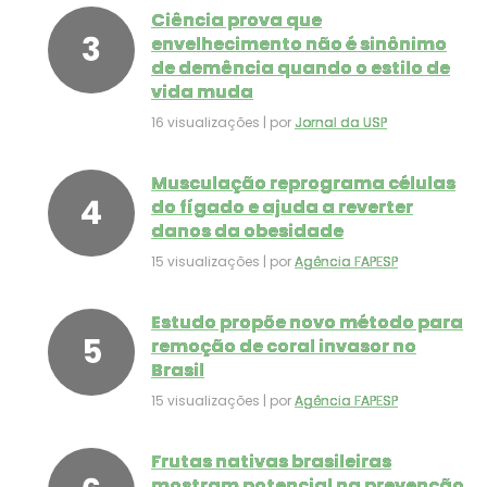
Ciência prova que
envelhecimento não é sinônimo
de demência quando o estilo de
vida muda
16 visualizações
|
por
Jornal da USP
Musculação reprograma células
do fígado e ajuda a reverter
danos da obesidade
15 visualizações
|
por
Agência FAPESP
Estudo propõe novo método para
remoção de coral invasor no
Brasil
15 visualizações
|
por
Agência FAPESP
Frutas nativas brasileiras
mostram potencial na prevenção