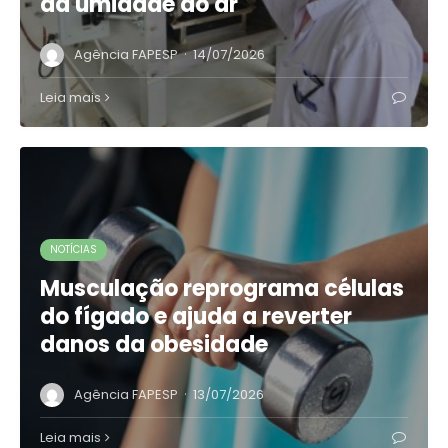
da umidade do ar
·
Agência FAPESP
14/07/2026
Leia mais
NOTÍCIAS
Musculação reprograma células
do fígado e ajuda a reverter
danos da obesidade
·
Agência FAPESP
13/07/2026
Leia mais