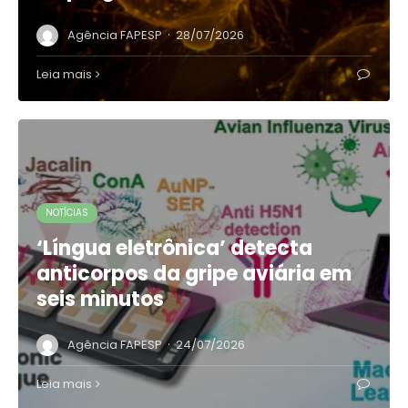
·
Agência FAPESP
28/07/2026
Leia mais
NOTÍCIAS
‘Língua eletrônica’ detecta
anticorpos da gripe aviária em
seis minutos
·
Agência FAPESP
24/07/2026
Leia mais