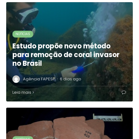
NOTÍCIAS
Estudo propõe novo método
para remoção de coral invasor
no Brasil
·
Agência FAPESP
6 dias ago
Leia mais