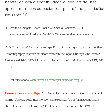
barata, de alta disponibilidade e, sobretudo, não
apresenta riscos às pacientes, pois não usa radiação
ionizante.[3]
[1] Crédito da imagem: Rhoda Baer / Wikimedia Commons. URL:
https://commons.wikimedia.org/wiki/File:Woman_receives_mammogram.jpg.
[2] N Ohuchi
et al
. Sensitivity and specificity of mammography and adjunctive
ultrasonography to screen for breast cancer in the Japan Strategic Anti-cancer
Randomized Trial (J-START): a randomised controlled trial.
The Lancet
387
, 341
(2016).
[3] Post relacionado:
Monitorando o câncer por exame de sangue
.
Como citar este artigo:
Ana Maia. Detecção mais eficiente de câncer de
mama.
Saense
. URL: http://www.saense.com.br/2015/11/deteccao-mais-
eficiente-de-cancer-de-mama/. Publicado em 16 de novembro (2015).