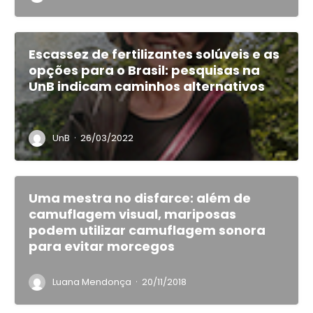
Escassez de fertilizantes solúveis e as
opções para o Brasil: pesquisas na
UnB indicam caminhos alternativos
·
UnB
26/03/2022
Uma mestra no disfarce: além de
camuflagem visual, mariposas
podem utilizar camuflagem sonora
para evitar morcegos
·
Luana Mendonça
20/11/2018