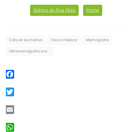
Artigos de Ana Maia
Home
Câncer de mama
Física médica
Mamografia
Ultrassonografia mamária
Facebook
Twitter
Email