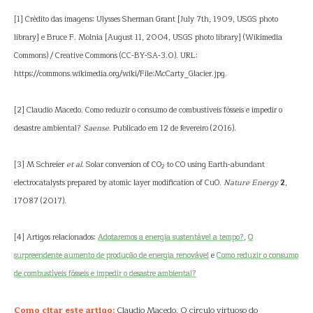
[1] Crédito das imagens: Ulysses Sherman Grant [July 7th, 1909, USGS photo
library] e Bruce F. Molnia [August 11, 2004, USGS photo library] (Wikimedia
Commons) / Creative Commons (CC-BY-SA-3.0). URL:
https://commons.wikimedia.org/wiki/File:McCarty_Glacier.jpg.
[2] Claudio Macedo. Como reduzir o consumo de combustíveis fósseis e impedir o
desastre ambiental?
Saense
. Publicado em 12 de fevereiro (2016).
[3] M Schreier
et al
. Solar conversion of CO
to CO using Earth-abundant
2
electrocatalysts prepared by atomic layer modification of CuO.
Nature Energy
2
,
17087 (2017).
[4] Artigos relacionados:
Adotaremos a energia sustentável a tempo?
,
O
surpreendente aumento de produção de energia renovável
e
Como reduzir o consumo
de combustíveis fósseis e impedir o desastre ambiental?
Como citar este artigo:
Claudio Macedo. O círculo virtuoso do