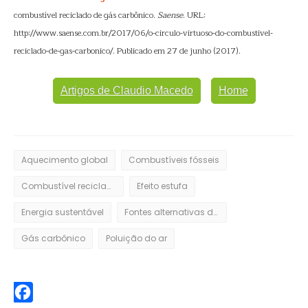
combustível reciclado de gás carbônico.
Saense
. URL:
http://www.saense.com.br/2017/06/o-circulo-virtuoso-do-combustivel-
reciclado-de-gas-carbonico/. Publicado em 27 de junho (2017).
Artigos de Claudio Macedo
Home
Aquecimento global
Combustíveis fósseis
Combustível reciclado de CO2
Efeito estufa
Energia sustentável
Fontes alternativas de energia
Gás carbônico
Poluição do ar