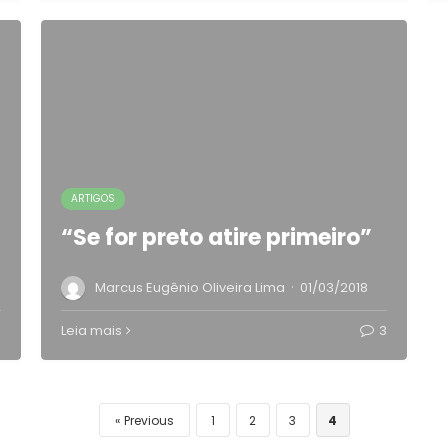
ARTIGOS
“Se for preto atire primeiro”
·
Marcus Eugênio Oliveira Lima
01/03/2018
Leia mais
3
Previous
1
2
3
4