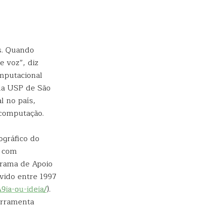
s. Quando
e voz”, diz
omputacional
 da USP de São
l no país,
 computação.
ográfico do
u com
rama de Apoio
lvido entre 1997
9ia-ou-ideia/
).
erramenta