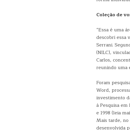
Coleção de vo
“Essa é uma ár
descobri essa v
Serrani. Segund
(NILC), vincul
Carlos, concen
reunindo uma eq
Foram pesquisa
Word, processa
investimento d
à Pesquisa em P
e 1998 (leia m
Mais tarde, no
desenvolvida pe