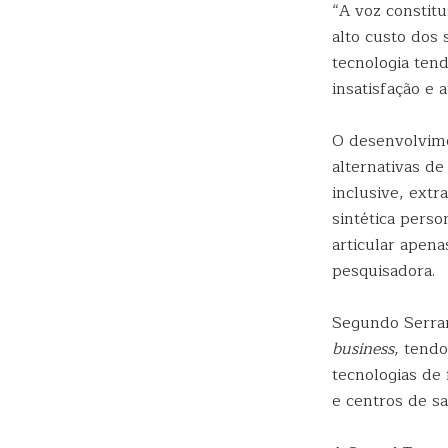
“A voz constitu
alto custo dos
tecnologia tend
insatisfação e 
O desenvolvime
alternativas de
inclusive, extr
sintética pers
articular apen
pesquisadora.
Segundo Serran
business
, tend
tecnologias de
e centros de s