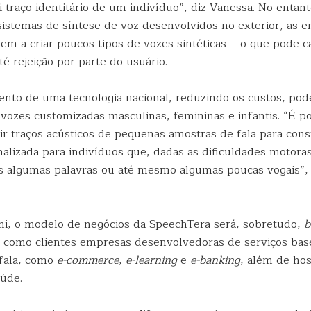
i traço identitário de um indivíduo”, diz Vanessa. No entan
 sistemas de síntese de voz desenvolvidos no exterior, as 
em a criar poucos tipos de vozes sintéticas – o que pode c
até rejeição por parte do usuário.
nto de uma tecnologia nacional, reduzindo os custos, pod
 vozes customizadas masculinas, femininas e infantis. “É po
air traços acústicos de pequenas amostras de fala para con
onalizada para indivíduos que, dadas as dificuldades motor
as algumas palavras ou até mesmo algumas poucas vogais”, 
i, o modelo de negócios da SpeechTera será, sobretudo,
b
o como clientes empresas desenvolvedoras de serviços ba
 fala, como
e-commerce
,
e-learning
e
e-banking
, além de hosp
aúde.