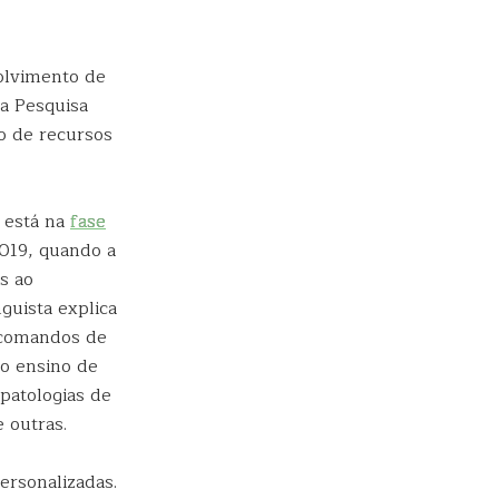
olvimento de
a Pesquisa
o de recursos
e está na
fase
019, quando a
s ao
guista explica
e comandos de
do ensino de
patologias de
e outras.
ersonalizadas.