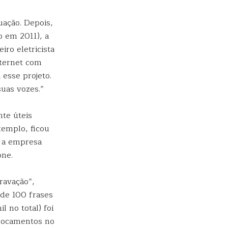
uação. Depois,
o em 2011), a
ro eletricista
nternet com
 esse projeto.
uas vozes.”
nte úteis
xemplo, ficou
, a empresa
one.
gravação”,
de 100 frases
 no total) foi
slocamentos no