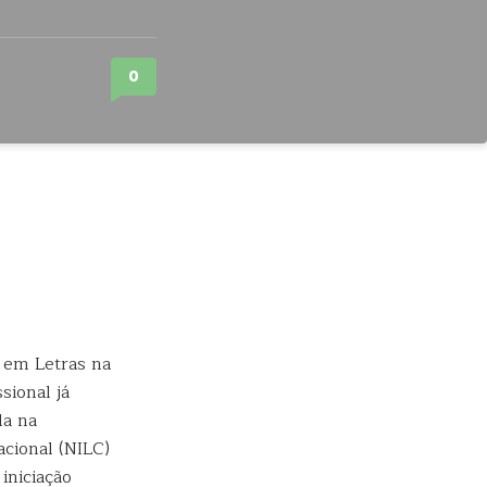
0
 em Letras na
sional já
da na
acional (NILC)
iniciação