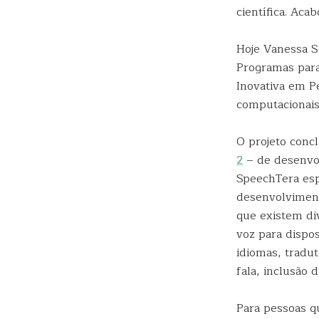
científica. Ac
Hoje Vanessa S
Programas para
Inovativa em P
computacionais 
O projeto conc
2
– de desenvol
SpeechTera esp
desenvolviment
que existem di
voz para dispo
idiomas, tradu
fala, inclusão 
Para pessoas qu