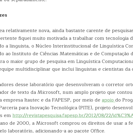
zes
ea relativamente nova, ainda bastante carente de pesquisa
ertente fiquei muito motivada a trabalhar com tecnologia d
o a linguista, o Núcleo Interinstitucional de Linguística C
ado ao Instituto de Ciências Matemáticas e de Computação
tra o maior grupo de pesquisa em Linguística Computaciona
uipe multidisciplinar que inclui linguistas e cientistas da
dores desse laboratório que desenvolveram o corretor ort
dor de texto da Microsoft, num amplo projeto que conto
a empresa Itautec e da FAPESP, por meio de
apoio
do Prog
arceria para Inovação Tecnológica (PITE), projeto desenvo
ais em
http://revistapesquisa.fapesp.br/2012/08/22/id%C3%A
 ano de 2000, a Microsoft comprou os direitos de usar a f
lo laboratório, adicionando-a ao pacote Office.