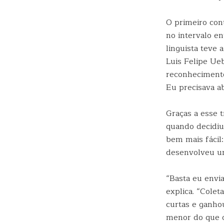
O primeiro cont
no intervalo e
linguista teve
Luis Felipe Ue
reconhecimento 
Eu precisava a
Graças a esse t
quando decidiu
bem mais fácil
desenvolveu um
“Basta eu envia
explica. “Cole
curtas e ganhou
menor do que o