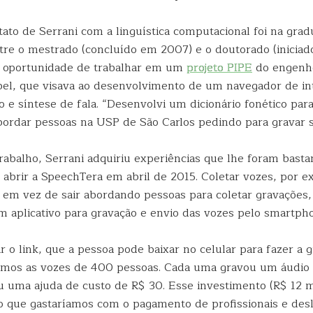
ato de Serrani com a linguística computacional foi na grad
ntre o mestrado (concluído em 2007) e o doutorado (iniciad
 a oportunidade de trabalhar em um
projeto PIPE
do engenhei
bel, que visava ao desenvolvimento de um navegador de i
e síntese de fala. “Desenvolvi um dicionário fonético para
bordar pessoas na USP de São Carlos pedindo para gravar s
rabalho, Serrani adquiriu experiências que lhe foram basta
 abrir a SpeechTera em abril de 2015. Coletar vozes, por e
: em vez de sair abordando pessoas para coletar gravações
 aplicativo para gravação e envio das vozes pelo smartph
r o link, que a pessoa pode baixar no celular para fazer a 
tamos as vozes de 400 pessoas. Cada uma gravou um áudio 
 uma ajuda de custo de R$ 30. Esse investimento (R$ 12 mil
 que gastaríamos com o pagamento de profissionais e de