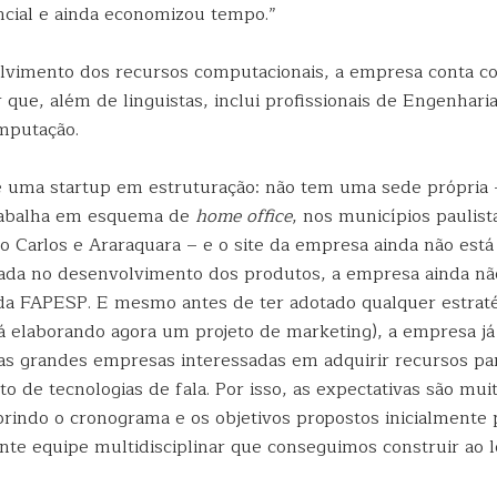
ncial e ainda economizou tempo.”
lvimento dos recursos computacionais, a empresa conta 
r que, além de linguistas, inclui profissionais de Engenharia
mputação.
 uma startup em estruturação: não tem uma sede própria 
trabalha em esquema de
home office
, nos municípios paulist
o Carlos e Araraquara – e o site da empresa ainda não está 
ada no desenvolvimento dos produtos, a empresa ainda não
da FAPESP. E mesmo antes de ter adotado qualquer estraté
tá elaborando agora um projeto de marketing), a empresa j
as grandes empresas interessadas em adquirir recursos pa
 de tecnologias de fala. Por isso, as expectativas são muit
indo o cronograma e os objetivos propostos inicialmente p
ente equipe multidisciplinar que conseguimos construir ao 