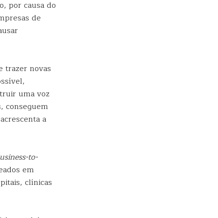
to, por causa do
empresas de
ausar
e trazer novas
ssível,
struir uma voz
as, conseguem
acrescenta a
usiness-to-
seados em
itais, clínicas