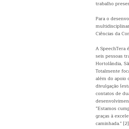
trabalho prese
Para o desenvo
multidisciplina
Ciências da Co
A SpeechTera é
seis pessoas 
Hortolândia, Sã
Totalmente foc
além do apoio 
divulgação (es
contatos de du
desenvolvimento
“Estamos cumpr
graças à excel
caminhada.” [2]