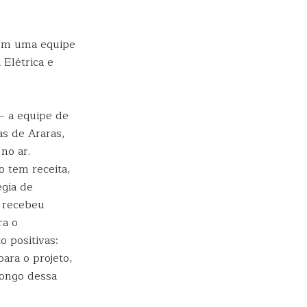
com uma equipe
 Elétrica e
– a equipe de
as de Araras,
no ar.
 tem receita,
gia de
á recebeu
ra o
o positivas:
ara o projeto,
longo dessa