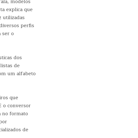
fala, modelos
ta explica que
 utilizadas
diversos perfis
 ser o
sticas dos
listas de
com um alfabeto
iros que
E o conversor
á no formato
por
ializados de