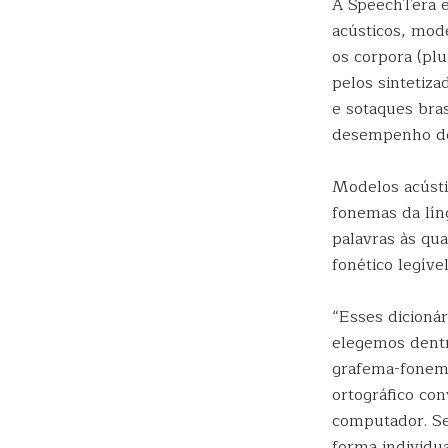
A SpeechTera e
acústicos, mod
os corpora (plu
pelos sintetiza
e sotaques bras
desempenho de
Modelos acústi
fonemas da líng
palavras às qu
fonético legíve
“Esses dicionár
elegemos dentr
grafema-fonema
ortográfico co
computador. Se
forma individu