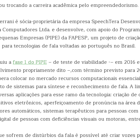
abou trocando a carreira acadêmica pelo empreendedorismo.
errani é sócia-proprietária da empresa SpeechTera Desenv
 Computadores Ltda. e desenvolve, com apoio do Program
equenas Empresas (PIPE) da FAPESP, um projeto de criaçã
para tecnologias de fala voltadas ao português no Brasil.
luiu a
fase 1 do PIPE
– de teste de viabilidade -– em 2016 
vimento propriamente dito –,com término previsto para 2
era colocar no mercado recursos computacionais essenciai
o de sistemas para síntese e reconhecimento de fala. A lin
versas aplicações para esse ramo da tecnologia: criação d
sitivos eletrônicos, aperfeiçoamento de pronúncia na área 
tores automáticos, sistemas terapêuticos para pessoas com 
digital de pessoas com deficiências visuais ou motoras, entr
e sofrem de distúrbios da fala é possível até criar vozes p