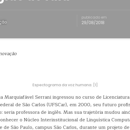
publicado em
ação
29/08/2018
Inovação
Espectograma da voz humana. [1]
 Marquiafável Serrani ingressou no curso de Licenciatura
ederal de São Carlos (UFSCar), em 2000, seu futuro
profis
o: seria professora de inglês. Mas sua trajetória mudou ain
onhecer o Núcleo Interinstitucional de Linguística Comput
e de São Paulo, campus São Carlos, durante um projeto de 