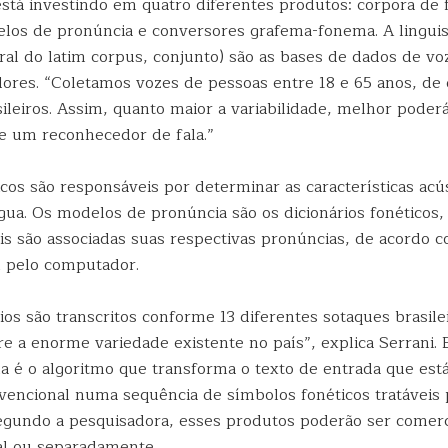
stá investindo em quatro diferentes produtos: corpora de 
elos de pronúncia e conversores grafema-fonema. A linguis
ral do latim corpus, conjunto) são as bases de dados de voz
dores. “Coletamos vozes de pessoas entre 18 e 65 anos, de 
ileiros. Assim, quanto maior a variabilidade, melhor poderá
 um reconhecedor de fala.”
cos são responsáveis por determinar as características acú
ua. Os modelos de pronúncia são os dicionários fonéticos, 
ais são associadas suas respectivas pronúncias, de acordo 
l pelo computador.
ios são transcritos conforme 13 diferentes sotaques brasile
e a enorme variedade existente no país”, explica Serrani. 
 é o algoritmo que transforma o texto de entrada que est
nvencional numa sequência de símbolos fonéticos tratáveis 
gundo a pesquisadora, esses produtos poderão ser comerc
al ou separadamente.