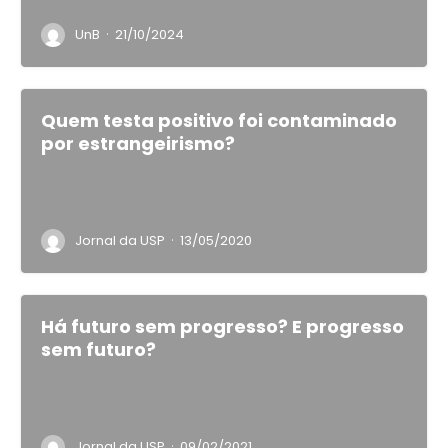
·
UnB
21/10/2024
Quem testa positivo foi contaminado
por estrangeirismo?
·
Jornal da USP
13/05/2020
Há futuro sem progresso? E progresso
sem futuro?
·
Jornal da USP
09/02/2021