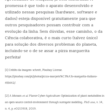
promessa é que todo o aparato desenvolvido e
utilizado nessas pesquisas (hardware, software e
dados) esteja disponível gratuitamente para que
outros pesquisadores possam contribuir com a
evolução da linha. Sem dúvidas, esse caminho, o da
Ciência colaborativa, é o mais curto (talvez único)
para solução dos diversos problemas do planeta,
incluindo-se o de se assar a pizza marguerita
perfeita!
[1] Crédito da imagem: schrott, Pixabay License.
https://pixabay.com/pt/photos/pizza-manjeric%C3%A3o-margarita-italiano-
455442/.
[2] A Johnson
et al
. Flavor-Cyber-Agriculture: Optimization of plant metabolites in
an open-source control environment through surrogate modeling.
PloS one
, v. 14,
n. 4, p. e0213918, 2019.