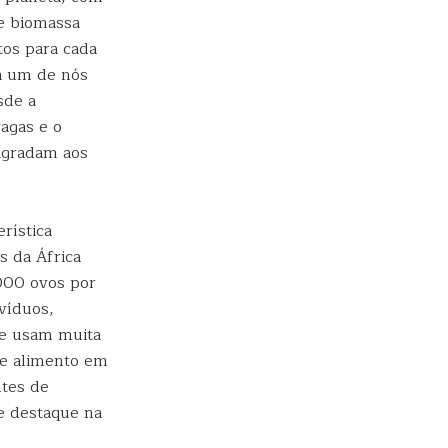
e biomassa
tos para cada
da um de nós
sde a
ragas e o
 agradam aos
rística
s da África
.000 ovos por
víduos,
ue usam muita
de alimento em
ntes de
e destaque na