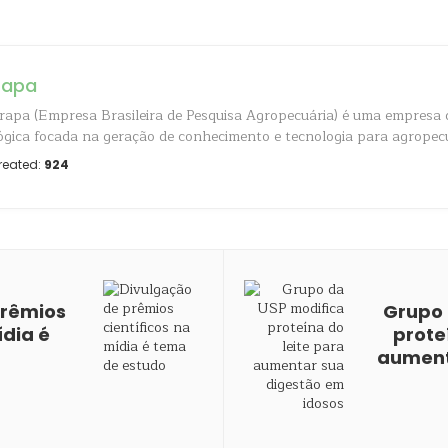
rapa
apa (Empresa Brasileira de Pesquisa Agropecuária) é uma empresa 
ógica focada na geração de conhecimento e tecnologia para agropecuá
reated:
924
prêmios
Grupo 
ídia é
prote
aument