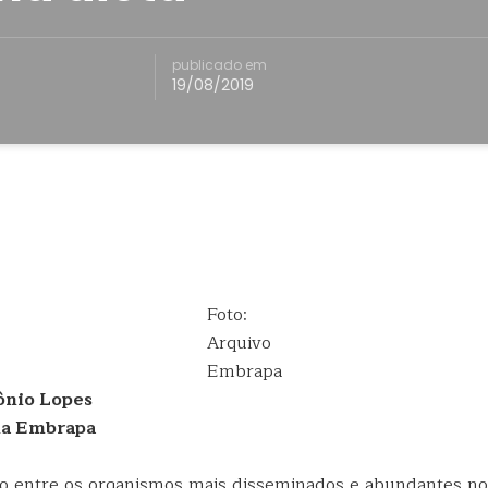
publicado em
19/08/2019
Foto:
Arquivo
Embrapa
ônio Lopes
da Embrapa
ão entre os organismos mais disseminados e abundantes no