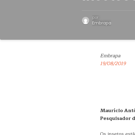
por
Embrapa
Embrapa
19/08/2019
Maurício Ant
Pesquisador 
Os insetos est