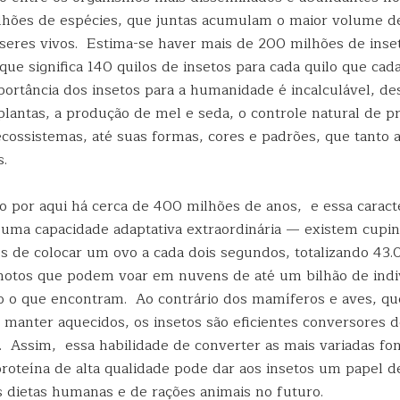
lhões de espécies, que juntas acumulam o maior volume d
 seres vivos. Estima-se haver mais de 200 milhões de inse
que significa 140 quilos de insetos para cada quilo que ca
ortância dos insetos para a humanidade é incalculável, de
plantas, a produção de mel e seda, o controle natural de p
 ecossistemas, até suas formas, cores e padrões, que tanto
s.
o por aqui há cerca de 400 milhões de anos, e essa caracte
s uma capacidade adaptativa extraordinária — existem cupin
es de colocar um ovo a cada dois segundos, totalizando 43
nhotos que podem voar em nuvens de até um bilhão de indi
 o que encontram. Ao contrário dos mamíferos e aves, q
e manter aquecidos, os insetos são eficientes conversores 
. Assim, essa habilidade de converter as mais variadas fo
roteína de alta qualidade pode dar aos insetos um papel d
 dietas humanas e de rações animais no futuro.