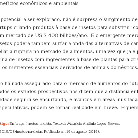
enefícios econômicos e ambientais.
potencial a ser explorado, não é surpresa o surgimento de
rtups criando produtos à base de insetos para substituir 
 um mercado de US $ 400 bilhões/ano. E o emergente mer
nsetos poderá também surfar a onda das alternativas de ca
pliar a ruptura no mercado de alimentos, uma vez que já é 
ína de insetos com ingredientes à base de plantas para cri
 os nutrientes essenciais derivados de animais domésticos.
ão há nada assegurado para o mercado de alimentos do fut
odos os estudos prospectivos nos dizem que a distância ent
alidade seguirá se encurtando, e avanços em áreas inusitada
speculativas, podem se tornar realidade em breve. Fiquem
tigo:
Embrapa. Insetos na dieta. Texto de Maurício Antônio Lopes.
Saense
.
/2019/08/insetos-na-dieta/. Publicado em 19 de agosto (2019).