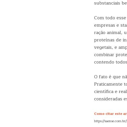
substanciais b
Com todo esse 
empresas e sta
ração animal,
proteínas de i
vegetais, e am
combinar prote
contendo todos
O fato é que n
Praticamente t
científica e re
consideradas e
Como citar este ar
https://saense.com.br