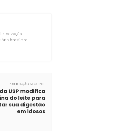
de inovação
ria brasileira.
PUBLICAÇÃO SEGUINTE
da USP modifica
ína do leite para
ar sua digestão
em idosos