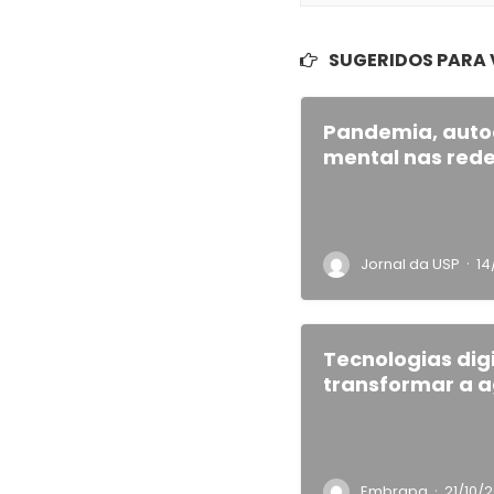
SUGERIDOS PARA
Pandemia, auto
mental nas rede
·
Jornal da USP
14
Tecnologias dig
transformar a a
·
Embrapa
21/10/2