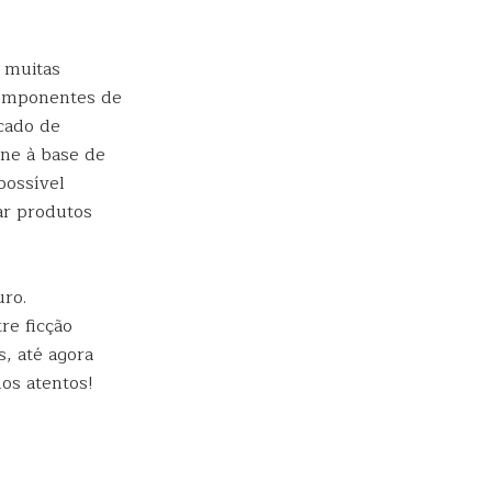
 muitas
componentes de
cado de
rne à base de
possível
ar produtos
uro.
re ficção
s, até agora
os atentos!