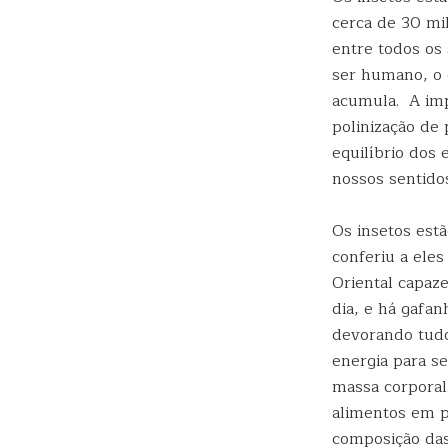
cerca de 30 mi
entre todos os
ser humano, o 
acumula. A imp
polinização de 
equilíbrio dos
nossos sentido
Os insetos estã
conferiu a ele
Oriental capaz
dia, e há gafa
devorando tudo
energia para s
massa corporal
alimentos em p
composição das