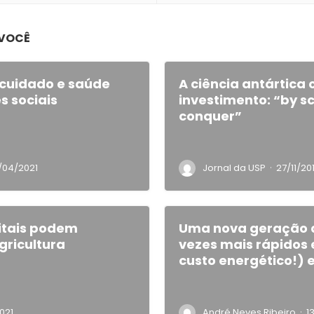
 VOCÊ
cuidado e saúde
A ciência antártica
s sociais
investimento: “by s
conquer”
·
/04/2021
Jornal da USP
27/11/20
itais podem
Uma nova geração 
gricultura
vezes mais rápidos
custo energético!) 
·
021
André Neves Ribeiro
1