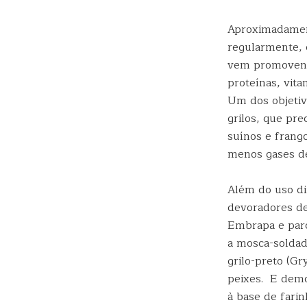
Aproximadament
regularmente, 
vem promovend
proteínas, vita
Um dos objetiv
grilos, que pr
suínos e frang
menos gases de
Além do uso di
devoradores de
Embrapa e parc
a mosca-soldado
grilo-preto (Gr
peixes. E demo
à base de farin