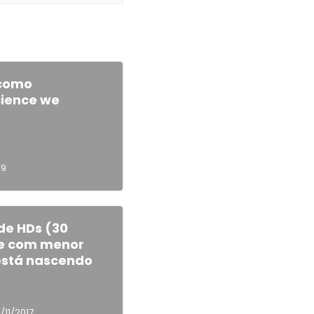
 como
cience we
19
de HDs (30
 e com menor
está nascendo
3/11/2017