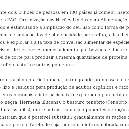
e dois bilhões de pessoas em 130 países já comem inset
e a FAO, Organização das Nações Unidas para Alimentação e
o e estimulando a ampliação do seu uso como forma de p
minas e aminoácidos de alta qualidade para reforço das die
os é explorar a alta taxa de conversão alimentar de espéci
ecisam de seis vezes menos alimento que bovinos e duas v
os de corte para produzir a mesma quantidade de proteína,
 efeito estufa e outros poluentes.
reto na alimentação humana, outra grande promessa é o us
 lixo e resíduos para produção de adubos orgânicos e raçõ
eiros nacionais e internacionais já exploram o potencial d
-negra (Hermetia illucens), o besouro-tenébrio (Tenebrio m
yllus assimilis), entre outros, como componentes de rações
nstram que é possível substituir gradualmente as rações 
ha de peixe e farelo de soja, por uma dieta equilibrada co