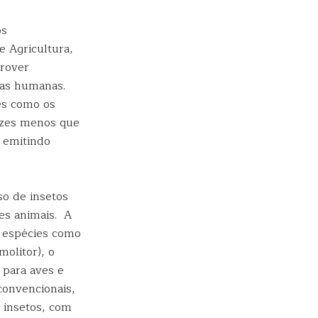
os
 Agricultura,
rover
tas humanas.
es como os
ezes menos que
 emitindo
o de insetos
es animais. A
e espécies como
olitor), o
 para aves e
convencionais,
m insetos, com