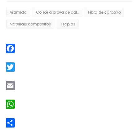
Aramida
Colete à prova de bala
Fibra de carbono
Materiais compósitos
Tecplas
Facebook
Twitter
Email
WhatsApp
Share