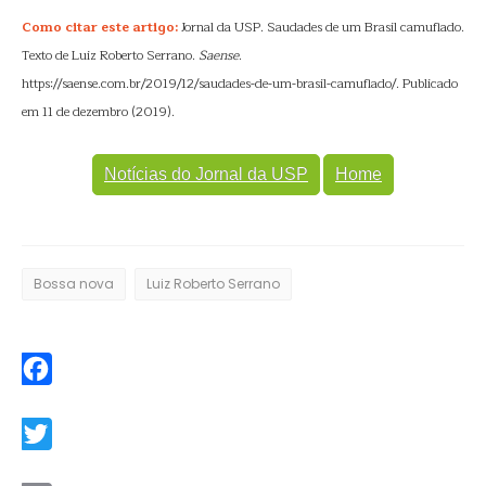
Como citar este artigo:
Jornal da USP. Saudades de um Brasil camuflado.
Texto de Luiz Roberto Serrano.
Saense
.
https://saense.com.br/2019/12/saudades-de-um-brasil-camuflado/. Publicado
em 11 de dezembro (2019).
Notícias do Jornal da USP
Home
Bossa nova
Luiz Roberto Serrano
Facebook
Twitter