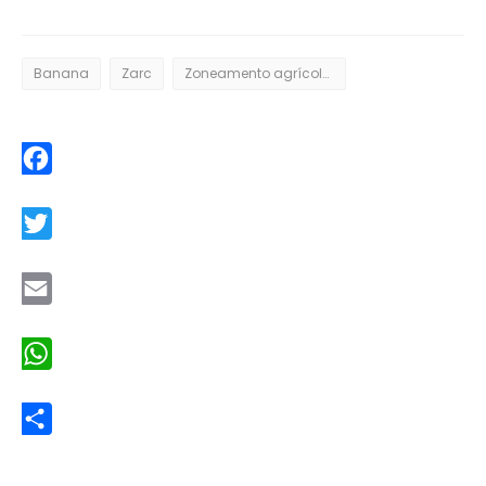
Banana
Zarc
Zoneamento agrícola de risco climático
Facebook
Twitter
Email
WhatsApp
Share