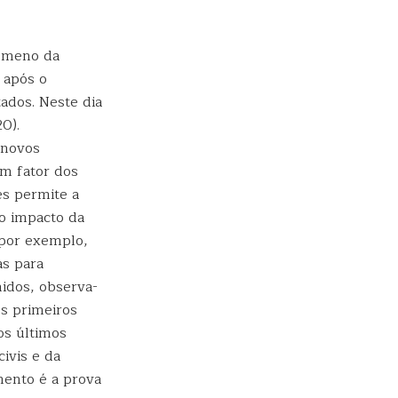
nômeno da
 após o
ados. Neste dia
0).
 novos
m fator dos
es permite a
o impacto da
 por exemplo,
as para
nidos, observa-
os primeiros
s últimos
ivis e da
mento é a prova