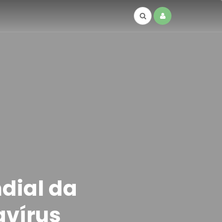
dial da
avírus