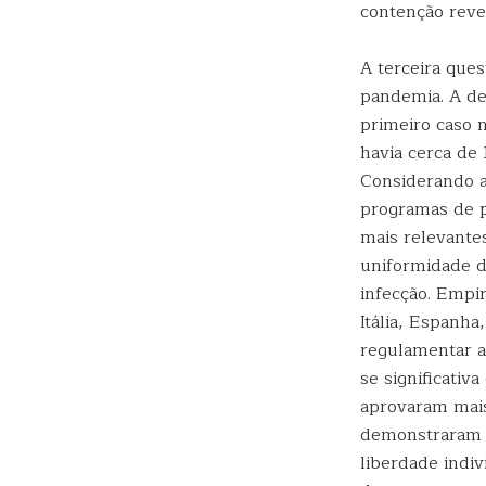
contenção reve
A terceira que
pandemia. A de
primeiro caso 
havia cerca de
Considerando a
programas de p
mais relevante
uniformidade d
infecção. Empi
Itália, Espanha
regulamentar a
se significativ
aprovaram mais
demonstraram r
liberdade indi