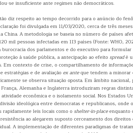
lou-se insuficiente ante regimes não democráticos.
stão diz respeito ao tempo decorrido para o anúncio do fe
claração foi divulgada em 11/03/2020, cerca de três meses
na China. A metodologia se baseia no número de países afet
 120 mil pessoas infectadas em 113 países (Fonte: WHO, 202
 burocracia dos parlamentos e do executivo para formular
roteção à saúde pública, a antecipação ao efeito
spread
é u
s. Em contexto de crise, o compartilhamento de informaçõ
e estratégias e de avaliação
ex ante
que tendem a minorar 
ricamente se observa situação oposta. Em âmbito nacional,
, França, Alemanha e Inglaterra introduziram regras distint
 atividade econômica e o isolamento social. Nos Estados U
a divisão ideológica entre democratas e republicanos, onde 
 rapidamente leis locais como o
shelter-in-place
enquanto o
esistência ao alegarem suposto cerceamento dos direitos c
vidual. A implementação de diferentes paradigmas de trata