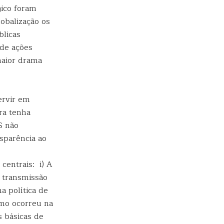
gico foram
lobalização os
blicas
 de ações
maior drama
ervir em
ora tenha
S não
sparência ao
centrais: i) A
 transmissão
a política de
omo ocorreu na
 básicas de