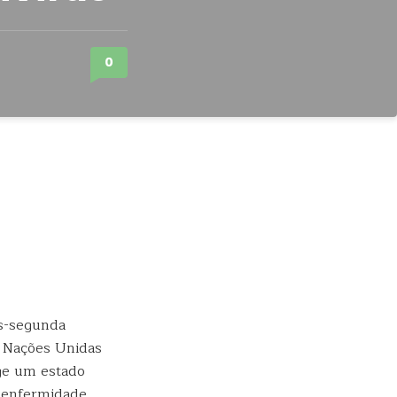
0
ós-segunda
s Nações Unidas
nge um estado
 enfermidade.