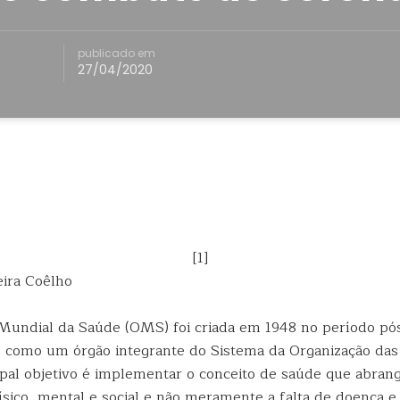
publicado em
27/04/2020
[1]
ira Coêlho
Mundial da Saúde (OMS) foi criada em 1948 no período p
 como um órgão integrante do Sistema da Organização da
ipal objetivo é implementar o conceito de saúde que abra
ísico, mental e social e não meramente a falta de doença e