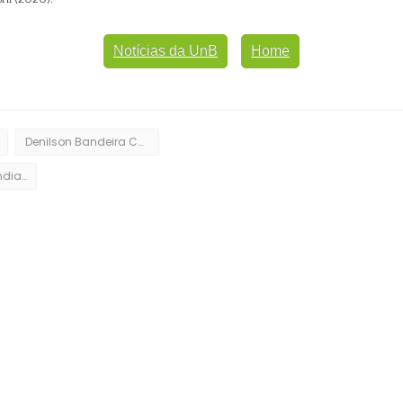
Notícias da UnB
Home
Denilson Bandeira Coêlho
Organização Mundial da Saúde