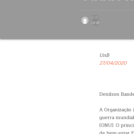
por
UnB
UnB
27/04/2020
Denilson Bande
A Organização 
guerra mundial
(ONU). O princ
de bem-estar f