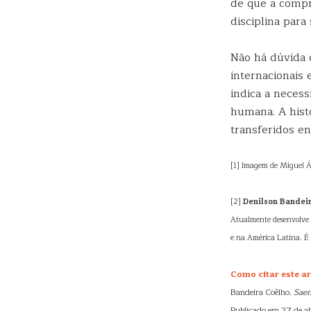
de que a comp
disciplina para
Não há dúvida 
internacionais
indica a necess
humana. A hist
transferidos en
[1] Imagem de Miguel Á
[2]
Denilson Bandei
Atualmente desenvolve es
e na América Latina. É
Como citar este ar
Bandeira Coêlho.
Saen
Publicado em 27 de ab