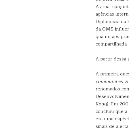
A atual conjun
agências inter
Diplomacia da 
da OMS influe
quanto aos pri
compartilhada.
A partir dessa
A primeira que
communities
. 
renomados como
Desenvolvimen
Kong). Em 2007
concluiu que a
era uma espéci
sinais de aler