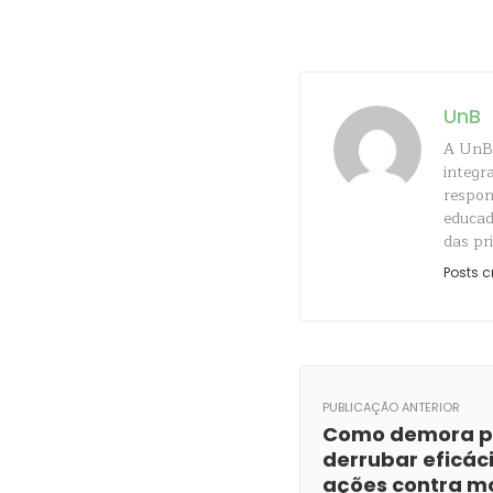
UnB
A UnB 
integr
respon
educad
das pr
Posts c
PUBLICAÇÃO ANTERIOR
Como demora 
derrubar eficác
ações contra mo