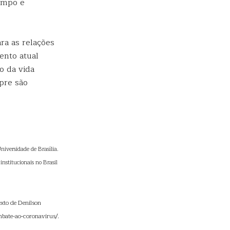
empo e
ra as relações
ento atual
o da vida
pre são
Universidade de Brasília.
institucionais no Brasil
xto de Denilson
bate-ao-coronavirus/.