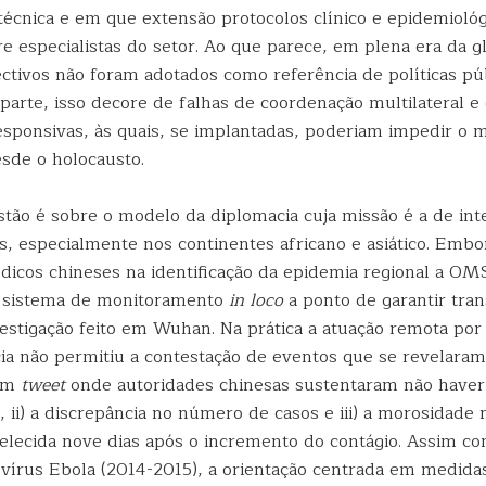
técnica e em que extensão protocolos clínico e epidemioló
e especialistas do setor. Ao que parece, em plena era da g
ctivos não foram adotados como referência de políticas pú
parte, isso decore de falhas de coordenação multilateral e
ponsivas, às quais, se implantadas, poderiam impedir o 
desde o holocausto.
tão é sobre o modelo da diplomacia cuja missão é a de int
os, especialmente nos continentes africano e asiático. Emb
icos chineses na identificação da epidemia regional a OM
sistema de monitoramento
in loco
a ponto de garantir tran
vestigação feito em Wuhan. Na prática a atuação remota por
ia não permitiu a contestação de eventos que se revelaram 
 um
tweet
onde autoridades chinesas sustentaram não haver
ii) a discrepância no número de casos e iii) a morosidade n
belecida nove dias após o incremento do contágio. Assim c
vírus Ebola (2014-2015), a orientação centrada em medidas