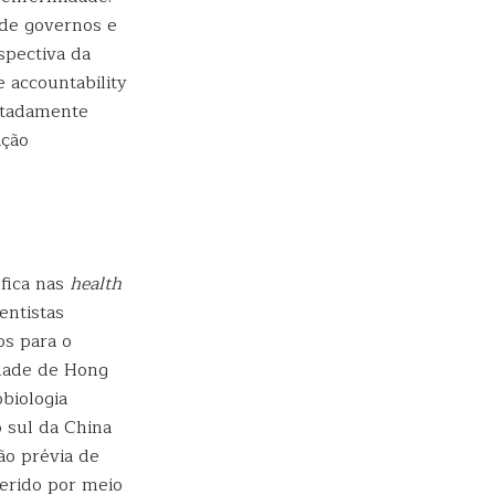
 de governos e
spectiva da
 accountability
otadamente
ação
ífica nas
health
entistas
os para o
dade de Hong
biologia
 sul da China
ão prévia de
ferido por meio