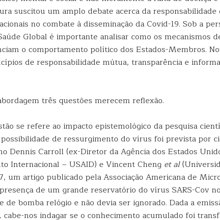
tura suscitou um amplo debate acerca da responsabilidade
nacionais no combate à disseminação da Covid-19. Sob a per
Saúde Global é importante analisar como os mecanismos de
nciam o comportamento político dos Estados-Membros. N
ncípios de responsabilidade mútua, transparência e inform
 abordagem três questões merecem reflexão.
stão se refere ao impacto epistemológico da pesquisa cient
A possibilidade de ressurgimento do vírus foi prevista por ci
 Dennis Carroll (ex-Diretor da Agência dos Estados Unid
to Internacional – USAID) e Vincent Cheng
et al
(Universi
, um artigo publicado pela Associação Americana de Micro
 presença de um grande reservatório do vírus SARS-Cov no
e de bomba relógio e não devia ser ignorado. Dada a emiss
ta, cabe-nos indagar se o conhecimento acumulado foi trans