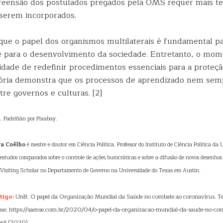
reensão dos postulados pregados pela OMS requer mais t
 serem incorporados.
que o papel dos organismos multilaterais é fundamental pa
 e para o desenvolvimento da sociedade. Entretanto, o mom
idade de redefinir procedimentos essenciais para a proteçã
ória demonstra que os processos de aprendizado nem sem
tre governos e culturas. [2]
. Padriñán por Pixabay.
ra Coêlho
é mestre e doutor em Ciência Política. Professor do Instituto de Ciência Política da 
tudos comparados sobre o controle de ações burocráticas e sobre a difusão de novos desenhos 
 Visiting Scholar no Departamento de Governo na Universidade do Texas em Austin.
tigo:
UnB. O papel da Organização Mundial da Saúde no combate ao coronavírus. Te
se
. https://saense.com.br/2020/04/o-papel-da-organizacao-mundial-da-saude-no-com
ril (2020).