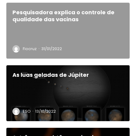
Pesquisadora explica o controle de
qualidade das vacinas
·
Fiocruz
31/01/2022
As luas geladas de Júpiter
·
ESO
13/10/2022