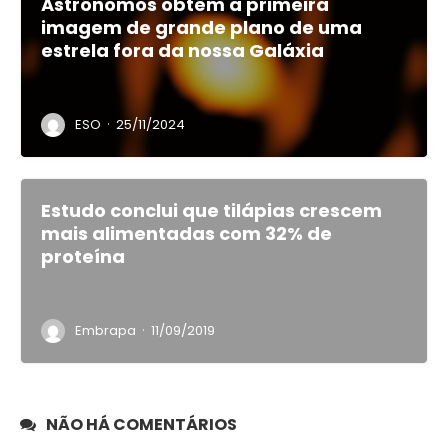
Astrônomos obtêm a primeira
imagem de grande plano de uma
estrela fora da nossa Galáxia
·
ESO
25/11/2024
Estudo conclui que tilápias crescem
mais alimentadas com 32% de
proteína
·
Embrapa
11/09/2019
NÃO HÁ COMENTÁRIOS