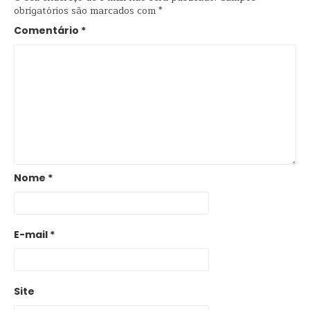
obrigatórios são marcados com
*
Comentário
*
Nome
*
E-mail
*
Site