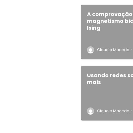
A comprovação 
magnetismo bid
Ising
·
Claudio Macedo
Usando redes so
mais
·
Claudio Macedo