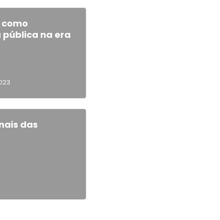
s como
 pública na era
023
nais das