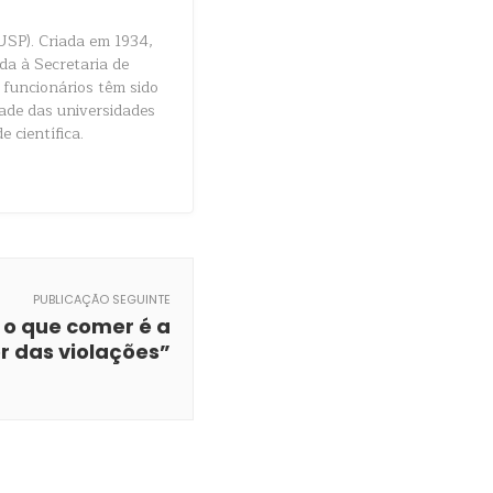
USP). Criada em 1934,
da à Secretaria de
 funcionários têm sido
dade das universidades
e científica.
PUBLICAÇÃO SEGUINTE
 o que comer é a
or das violações”