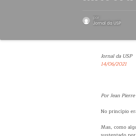
por
Jornal da USP
Jornal da USP
14/06/2021
Por Jean Pierre
No princípio er
Mas, como algu
sustentado por