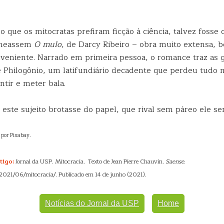
que os mitocratas prefiram ficção à ciência, talvez fosse 
olheassem
O mulo
, de Darcy Ribeiro – obra muito extensa, 
nveniente. Narrado em primeira pessoa, o romance traz as g
 Philogônio, um latifundiário decadente que perdeu tudo
tir e meter bala.
este sujeito brotasse do papel, que rival sem páreo ele ser
por Pixabay.
tigo:
Jornal da USP. Mitocracia. Texto de Jean Pierre Chauvin.
Saense
.
/2021/06/mitocracia/. Publicado em 14 de junho (2021).
Notícias do Jornal da USP
Home