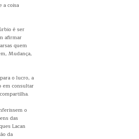
 a coisa
úrbio é ser
em afirmar
parsas quem
gem, Mudança,
ara o lucro, a
o em consultar
 compartilha.
onferissem o
gens das
cques Lacan
ção da