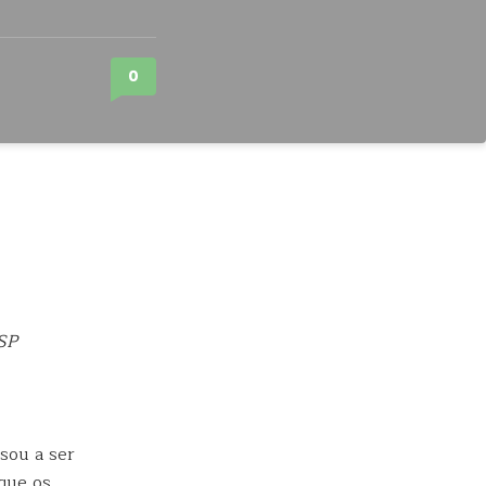
0
USP
sou a ser
que os