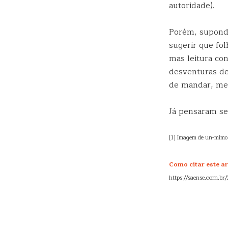
autoridade).
Porém, supondo 
sugerir que f
mas leitura co
desventuras de
de mandar, men
Já pensaram se 
[1] Imagem de un-mimo 
Como citar este ar
https://saense.com.br