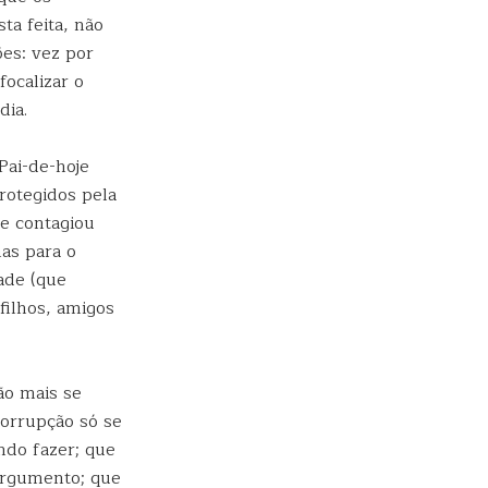
ta feita, não
es: vez por
ocalizar o
dia.
Pai-de-hoje
rotegidos pela
 e contagiou
as para o
ade (que
filhos, amigos
ão mais se
corrupção só se
ndo fazer; que
 argumento; que