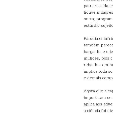
patriarcas da c
houve milagres
outra, programa
estúrdio sujei
Paródia chinfr
também parece 
barganha e o j
milhões, pois 
rebanho, em no
implica toda so
e demais compa
Agora que a cap
importa em ser
aplica aos adv
a ciência foi n