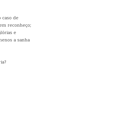
o caso de
bem reconheço;
lórias e
 menos a sanha
ia?