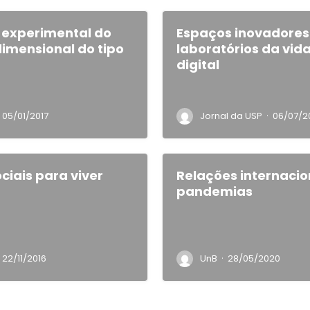
experimental do
Espaços inovadore
imensional do tipo
laboratórios da vida
digital
·
05/01/2017
Jornal da USP
06/07/2
ciais para viver
Relações internacio
pandemias
·
22/11/2016
UnB
28/05/2020