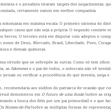
cientista e o jornalista viraram
targets
dos negacionistas; que
monizada, certamente vamos em melhor companhia.
 a mitomania em máxima escala. O primeiro sintoma do dist
ualquer causa que não seja a própria. O segundo consiste 
os berros. O terceiro está em disputar com adeptos e com
m nome de Deus, Mercado, Brasil, Liberdade, Povo, Cora
isura e demais quimeras.
ma virtude que se sobrepõe às outras. Como só tem olhos p
ia, as
fakenews
e o pai-de-todos, o mitocrata não vê sentid
r jornais ou verificar a procedência do que inventa, nega e
m, recomendaria aos súditos do patriarca-de-ocasião que c
Freud demonstrou em
O futuro de uma ilusão
(sobre as ori
entando a busca dos fiéis por um pai primordial) e o que Ja
Os Nomes-do-Pai
(sobre as múltiplas formas de representa