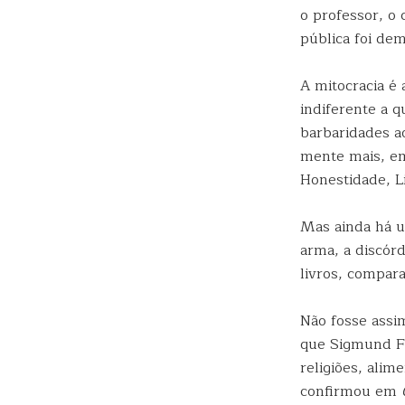
o professor, o 
pública foi de
A mitocracia é
indiferente a q
barbaridades a
mente mais, e
Honestidade, L
Mas ainda há u
arma, a discórd
livros, compara
Não fosse assi
que Sigmund 
religiões, alim
confirmou em