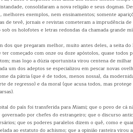
ristandade, consolidaram a nova religião e seus dogmas. Des
, melhores exemplos, nem ensinamentos; somente apariçõ
s de tevê, jornais e revistas cometeram a imprudência de f
to sob os holofotes e letras redondas da chamada grande mí
im dos que pregaram melhor, muito antes deles, a seita do 
ter começado com onze ou doze apóstolos, quase todos p
etom; mas logo a dúzia oportunista virou centena de milhar
cada um dos adeptos se especializou em pescar novas ovelh
me da pátria (que é de todos, menos nossa), da modernid
rte de regresso) e da moral (que acusa todos, mas protege 
rsas).
ital do país foi transferida para Miami; que o povo de cá n
 governado por chefes do estrangeiro; que o discurso anti
ersários; que os poderes paralelos dizem o quê, como e qua
ivelada ao estatuto do achismo; que a opinião rasteira virou