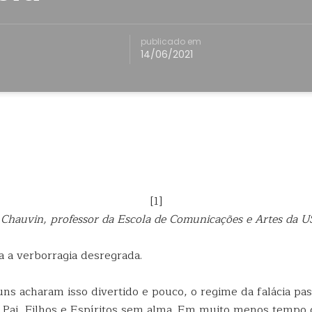
publicado em
14/06/2021
[1]
 Chauvin, professor da Escola de Comunicações e Artes da 
a a verborragia desregrada.
ns acharam isso divertido e pouco, o regime da falácia pas
 Pai, Filhos e Espíritos sem alma. Em muito menos tempo 