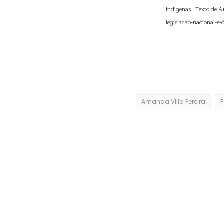
indígenas. Texto de A
legislacao-nacional-e
Amanda Villa Pereira
P