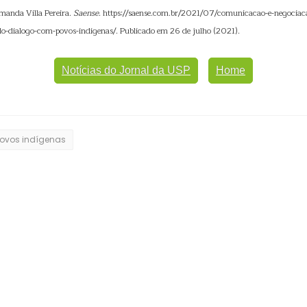
manda Villa Pereira.
Saense
. https://saense.com.br/2021/07/comunicacao-e-negociac
-do-dialogo-com-povos-indigenas/. Publicado em 26 de julho (2021).
Notícias do Jornal da USP
Home
ovos indígenas