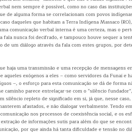
rbal nem sempre é possível, como no caso das instituiçõe
ue de alguma forma se correlacionam com povos indígena
 caso daqueles que habitam a Terra Indígena Massaco (RO)
uma comunicação verbal interna é uma certeza, mas o per
ta fala nunca foi decifrado, e tampouco houve sequer a ten
o de um diálogo através da fala com estes grupos, por de
que haja uma transmissão e uma recepção de mensagens en
e aqueles exógenos a eles – como servidores da Funai e h
tíguos –, o esforço para esta comunicação se dá de forma n
se caminho parece entrelaçar-se com o “silêncio fundador”,
 silêncio repleto de significado em si, já que, nesse caso,
manterem afastados, e não dialogar verbalmente. Tendo em 
 comunicação nos processos de coexistência social, e os es
 extração de informações sutis para além do que se encontr
icação, por que ainda há tanta dificuldade e tensão no di