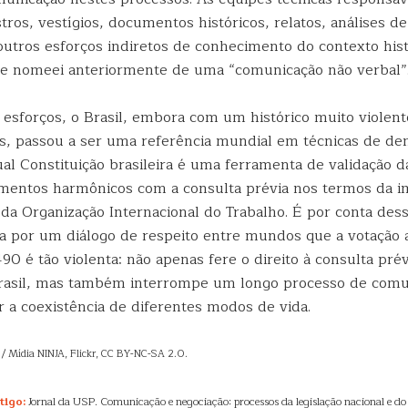
stros, vestígios, documentos históricos, relatos, análises d
 outros esforços indiretos de conhecimento do contexto hist
que nomeei anteriormente de uma “comunicação não verbal”
 esforços, o Brasil, embora com um histórico muito violent
s, passou a ser uma referência mundial em técnicas de d
atual Constituição brasileira é uma ferramenta de validação d
mentos harmônicos com a consulta prévia nos termos da i
da Organização Internacional do Trabalho. É por conta des
ta por um diálogo de respeito entre mundos que a votação a
490 é tão violenta: não apenas fere o direito à consulta pré
rasil, mas também interrompe um longo processo de comu
r a coexistência de diferentes modos de vida.
o / Mídia NINJA, Flickr, CC BY-NC-SA 2.0.
tigo:
Jornal da USP. Comunicação e negociação: processos da legislação nacional e d