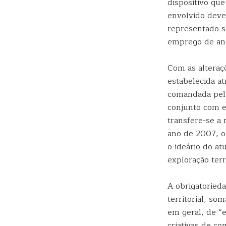
dispositivo que
envolvido deve
representado s
emprego de ant
Com as alteraç
estabelecida at
comandada pelo
conjunto com e
transfere-se a 
ano de 2007, o
o ideário do a
exploração terr
A obrigatoried
territorial, s
em geral, de “
criativas de c