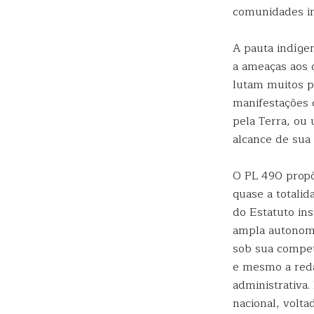
comunidades in
A pauta indíge
a ameaças aos d
lutam muitos p
manifestações 
pela Terra, ou 
alcance de sua 
O PL 490 propõ
quase a totalid
do Estatuto in
ampla autonomi
sob sua competê
e mesmo a reda
administrativa
nacional, volta