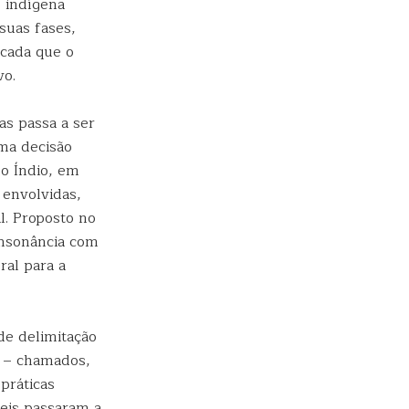
o indígena
suas fases,
écada que o
vo.
as passa a ser
uma decisão
o Índio, em
 envolvidas,
l. Proposto no
onsonância com
ral para a
de delimitação
o – chamados,
práticas
veis passaram a