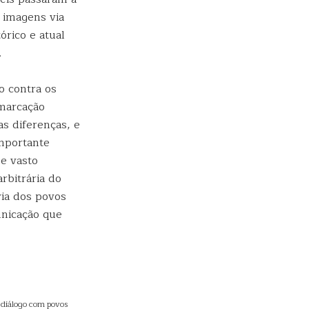
e imagens via
órico e atual
.
o contra os
emarcação
as diferenças, e
mportante
se vasto
rbitrária do
via dos povos
nicação que
o diálogo com povos