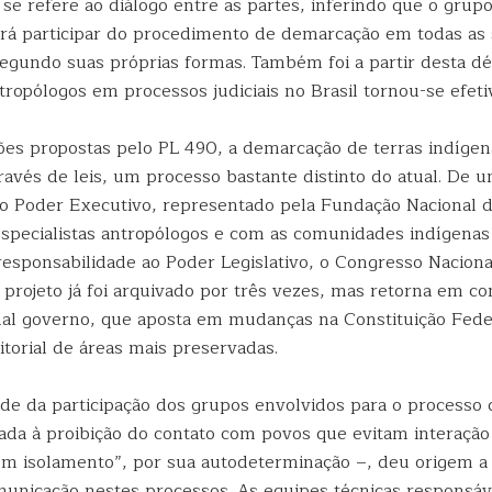
 se refere ao diálogo entre as partes, inferindo que o grup
rá participar do procedimento de demarcação em todas as 
egundo suas próprias formas. Também foi a partir desta d
ropólogos em processos judiciais no Brasil tornou-se efeti
ões propostas pelo PL 490, a demarcação de terras indígen
ravés de leis, um processo bastante distinto do atual. De 
 Poder Executivo, representado pela Fundação Nacional d
specialistas antropólogos e com as comunidades indígenas
responsabilidade ao Poder Legislativo, o Congresso Naciona
 projeto já foi arquivado por três vezes, mas retorna em c
tual governo, que aposta em mudanças na Constituição Fede
itorial de áreas mais preservadas.
ade da participação dos grupos envolvidos para o processo 
omada à proibição do contato com povos que evitam interaçã
em isolamento”, por sua autodeterminação –, deu origem a 
omunicação nestes processos. As equipes técnicas responsá