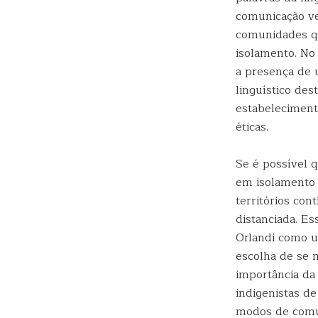
comunicação ve
comunidades q
isolamento. No
a presença de 
linguístico des
estabeleciment
éticas.
Se é possível 
em isolamento 
territórios con
distanciada. Es
Orlandi como um
escolha de se 
importância da
indigenistas de
modos de comun