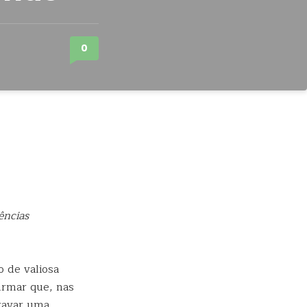
0
ências
o de valiosa
firmar que, nas
Travar uma