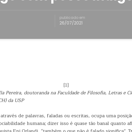
publicado em
26/07/2021
[1]
a Pereira, doutoranda na Faculdade de Filosofia, Letras e Ci
CH) da USP
através de palavras, faladas ou escritas, ocupa uma posiçã
ociabilidade humana; dizer isso é quase tão banal quanto a
guista Eni Orlandi, “também o que não é falado significa”. 