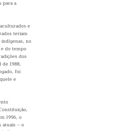
 para a
 aculturados e
rados teriam
s indígenas, no
o e do tempo
radições dos
l de 1988,
ogado, foi
aquele e
ento
onstituição,
em 1996, o
 atuais – o