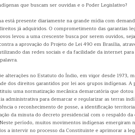
dígenas que buscam ser ouvidas e o Poder Legislativo?
na está presente diariamente na grande mídia com demand
ireitos já adquiridos. O comprometimento das garantias leg
ovos levou a uma crescente busca por serem ouvidos, seja
contra a aprovação do Projeto de Lei 490 em Brasília, atra
utilizando das redes sociais e da facilidade da internet par
palavra.
e alterações no Estatuto do Índio, em vigor desde 1973,
ade dos direitos garantidos por lei aos grupos indígenas. 
stituiu uma normatização mecânica demarcatória que dotou 
a administrativa para demarcar e regularizar as terras ind
ncia o reconhecimento de posse, a identificação territorial
ção da minuta do decreto presidencial com o respaldo da
. Neste período, muitos movimentos indígenas emergiram na
dos a intervir no processo da Constituinte e aprimorar a leg