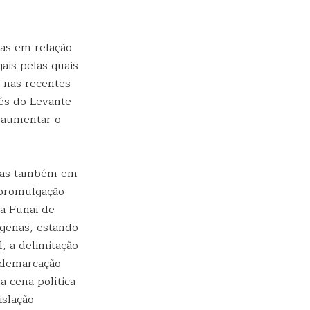
as em relação
ais pelas quais
 nas recentes
vés do Levante
a aumentar o
 mas também em
A promulgação
a Funai de
ígenas, estando
, a delimitação
 demarcação
 cena política
islação