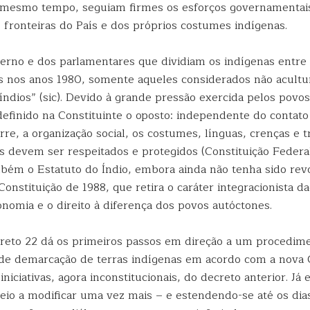
o mesmo tempo, seguiam firmes os esforços governamentais
 fronteiras do País e dos próprios costumes indígenas.
verno e dos parlamentares que dividiam os indígenas entre
s nos anos 1980, somente aqueles considerados não acultu
índios” (sic). Devido à grande pressão exercida pelos povo
 definido na Constituinte o oposto: independente do contat
re, a organização social, os costumes, línguas, crenças e t
s devem ser respeitados e protegidos (Constituição Federa
mbém o Estatuto do Índio, embora ainda não tenha sido rev
onstituição de 1988, que retira o caráter integracionista d
nomia e o direito à diferença dos povos autóctones.
reto 22 dá os primeiros passos em direção a um procedim
 de demarcação de terras indígenas em acordo com a nova C
niciativas, agora inconstitucionais, do decreto anterior. Já 
eio a modificar uma vez mais – e estendendo-se até os dias