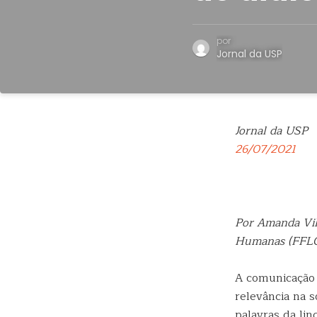
por
Jornal da USP
Jornal da USP
26/07/2021
Por Amanda Vill
Humanas (FFL
A comunicação 
relevância na s
palavras da lin