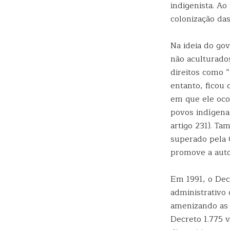
indigenista. A
colonização das
Na ideia do go
não aculturado
direitos como “
entanto, ficou
em que ele ocor
povos indígena
artigo 231). Ta
superado pela C
promove a auto
Em 1991, o Dec
administrativo
amenizando as i
Decreto 1.775 v