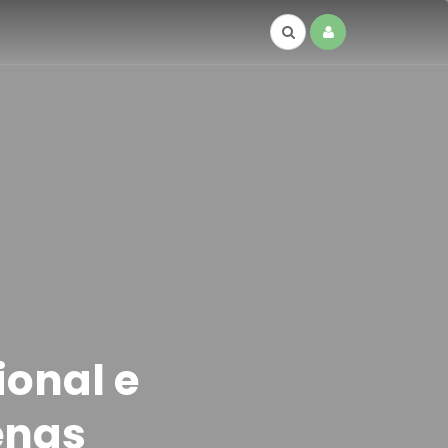
ional e
enas