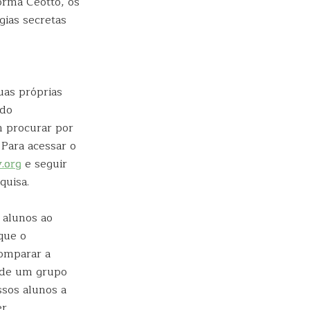
orma Ceotto, os
gias secretas
uas próprias
ndo
 procurar por
 Para acessar o
.org
e seguir
quisa.
 alunos ao
que o
omparar a
o de um grupo
ssos alunos a
er