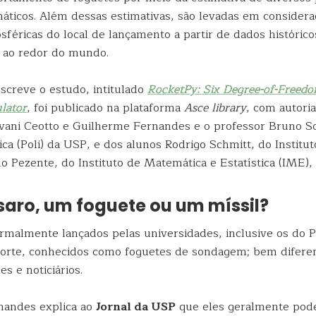
máticos. Além dessas estimativas, são levadas em considera
féricas do local de lançamento a partir de dados histórico
 ao redor do mundo.
screve o estudo, intitulado
RocketPy: Six Degree-of-Freed
lator
, foi publicado na plataforma
Asce library
, com autori
vani Ceotto e Guilherme Fernandes e o professor Bruno S
ica (Poli) da USP, e dos alunos Rodrigo Schmitt, do Instituto
o Pezente, do Instituto de Matemática e Estatística (IME)
saro, um foguete ou um míssil?
rmalmente lançados pelas universidades, inclusive os do Pr
orte, conhecidos como foguetes de sondagem; bem difere
s e noticiários.
nandes explica ao
Jornal da USP
que eles geralmente pod