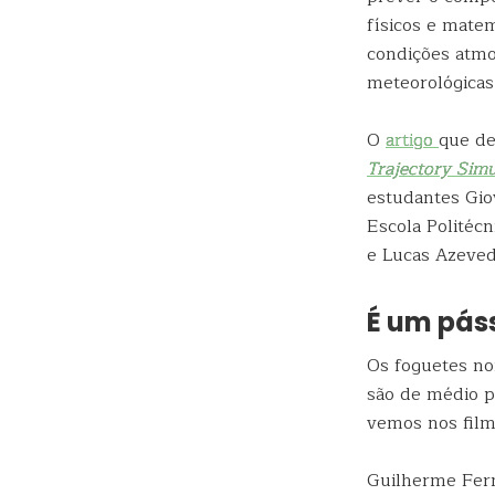
físicos e mate
condições atmos
meteorológicas
O
artigo
que de
Trajectory Simu
estudantes Gio
Escola Politécn
e Lucas Azeved
É um pás
Os foguetes no
são de médio p
vemos nos filme
Guilherme Fer