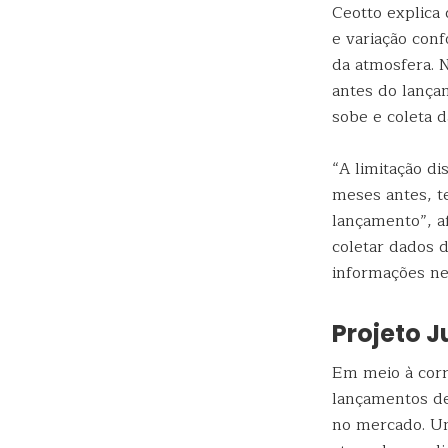
Ceotto explica
e variação con
da atmosfera. N
antes do lança
sobe e coleta 
“A limitação di
meses antes, t
lançamento”, af
coletar dados d
informações ne
Projeto J
Em meio à corr
lançamentos de
no mercado. U