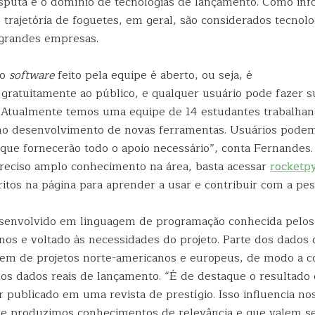
isputa é o domínio de tecnologias de lançamento. Como inf
trajetória de foguetes, em geral, são considerados tecnolo
grandes empresas.
 o
software
feito pela equipe é aberto, ou seja, é
 gratuitamente ao público, e qualquer usuário pode fazer s
 “Atualmente temos uma equipe de 14 estudantes trabalha
o desenvolvimento de novas ferramentas. Usuários podem
 que fornecerão todo o apoio necessário”, conta Fernandes.
preciso amplo conhecimento na área, basta acessar
rocketpy
itos na página para aprender a usar e contribuir com a pes
esenvolvido em linguagem de programação conhecida pelos
nos e voltado às necessidades do projeto. Parte dos dados 
m de projetos norte-americanos e europeus, de modo a c
os dados reais de lançamento. “É de destaque o resultad
 publicado em uma revista de prestígio. Isso influencia no
e produzimos conhecimentos de relevância e que valem s