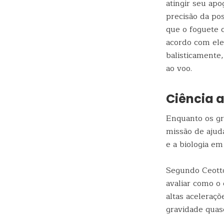
atingir seu ap
precisão da po
que o foguete c
acordo com ele
balisticamente,
ao voo.
Ciência 
Enquanto os g
missão de ajuda
e a biologia em
Segundo Ceotto
avaliar como o 
altas aceleraç
gravidade quas