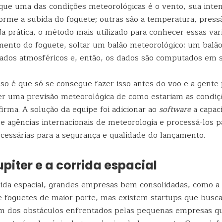
 que uma das condições meteorológicas é o vento, sua inten
forme a subida do foguete; outras são a temperatura, pres
a prática, o método mais utilizado para conhecer essas vari
mento do foguete, soltar um balão meteorológico: um balão
dados atmosféricos e, então, os dados são computados em 
sso é que só se consegue fazer isso antes do voo e a gente 
er uma previsão meteorológica de como estariam as condiç
irma. A solução da equipe foi adicionar ao
software
a capac
e agências internacionais de meteorologia e processá-los p
cessárias para a segurança e qualidade do lançamento.
upiter e a corrida espacial
ida espacial, grandes empresas bem consolidadas, como a
 foguetes de maior porte, mas existem startups que busc
m dos obstáculos enfrentados pelas pequenas empresas q