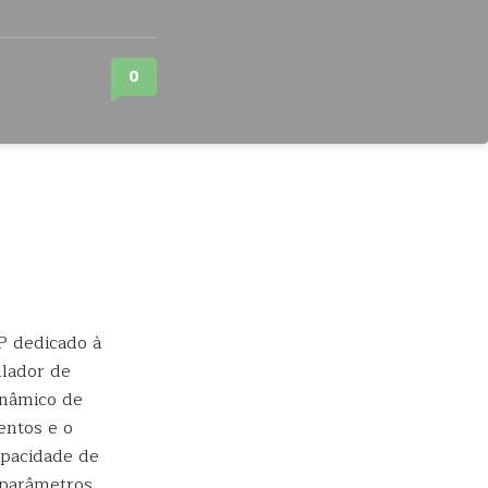
0
P dedicado à
ulador de
inâmico de
entos e o
apacidade de
 parâmetros