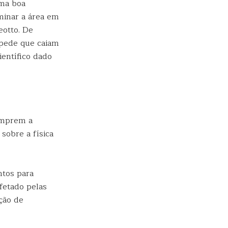
uma boa
minar a área em
eotto. De
mpede que caiam
ientífico dado
umprem a
sobre a física
ntos para
fetado pelas
ção de