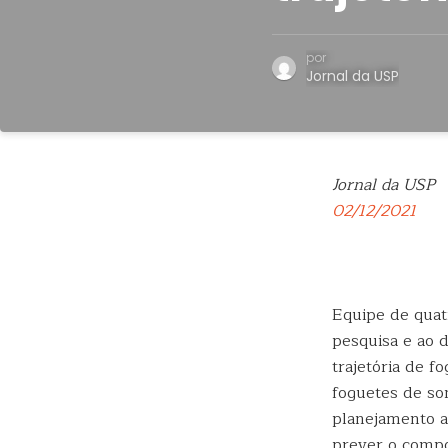
por
Jornal da USP
Jornal da USP
02/12/2021
Equipe de quat
pesquisa e ao 
trajetória de 
foguetes de so
planejamento a
prever o compo