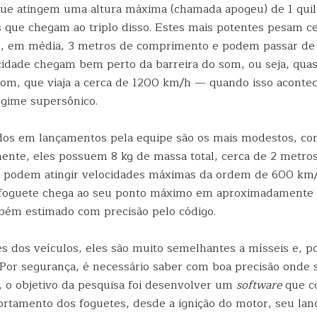
 que atingem uma altura máxima (chamada apogeu) de 1 qui
os que chegam ao triplo disso. Estes mais potentes pesam c
êm, em média, 3 metros de comprimento e podem passar de
idade chegam bem perto da barreira do som, ou seja, quas
som, que viaja a cerca de 1200 km/h — quando isso aconte
egime supersônico.
ados em lançamentos pela equipe são os mais modestos, c
ente, eles possuem 8 kg de massa total, cerca de 2 metro
 podem atingir velocidades máximas da ordem de 600 km/
o foguete chega ao seu ponto máximo em aproximadamente
ém estimado com precisão pelo código.
 dos veículos, eles são muito semelhantes a mísseis e, por
 Por segurança, é necessário saber com boa precisão onde s
o, o objetivo da pesquisa foi desenvolver um
software
que c
rtamento dos foguetes, desde a ignição do motor, seu lan