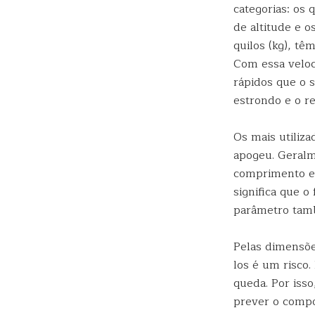
categorias: os
de altitude e 
quilos (kg), t
Com essa veloc
rápidos que o 
estrondo e o r
Os mais utiliz
apogeu. Geralm
comprimento e
significa que 
parâmetro tamb
Pelas dimensões
los é um risco.
queda. Por iss
prever o compo