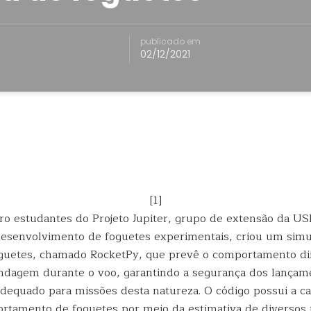
publicado em
02/12/2021
[1]
ro estudantes do Projeto Jupiter, grupo de extensão da US
desenvolvimento de foguetes experimentais, criou um sim
foguetes, chamado RocketPy, que prevê o comportamento d
ndagem durante o voo, garantindo a segurança dos lançam
dequado para missões desta natureza. O código possui a c
rtamento de foguetes por meio da estimativa de diversos