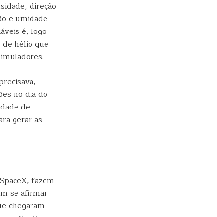
sidade, direção
são e umidade
áveis é, logo
 de hélio que
simuladores.
precisava,
ões no dia do
idade de
ara gerar as
 SpaceX, fazem
am se afirmar
ue chegaram