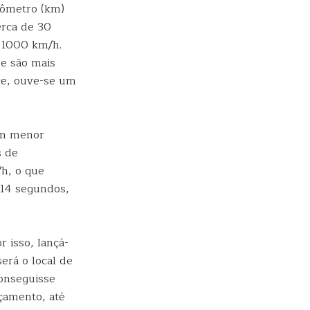
lômetro (km)
erca de 30
 1000 km/h.
e são mais
ce, ouve-se um
om menor
s de
h, o que
 14 segundos,
 isso, lançá-
erá o local de
onseguisse
çamento, até