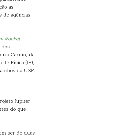
ção as
s de agências
om Rocket
a dos
ouza Carmo, da
 de Física (IF),
, ambos da USP.
ojeto Jupiter,
ntes do que
em ser de duas