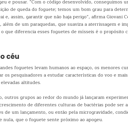
ogeu e pousar. “Com o código desenvolvido, conseguimos 
sição de queda do foguete; temos um bom grau para deter
ai e, assim, garantir que não haja perigo”, afirma Giovani C
, além de um paraquedas, que suaviza a aterrissagem e i
 o que diferencia esses foguetes de mísseis é o propósito c
ao céu
randes foguetes levam humanos ao espaço, os menores c
r os pesquisadores a estudar características do voo e mais 
 elevadas altitudes.
, outros grupos ao redor do mundo já lançaram experime
crescimento de diferentes culturas de bactérias pode ser a
ões de um lançamento, ou então pela microgravidade, condi
e nula, que o foguete sente próximo ao apogeu.