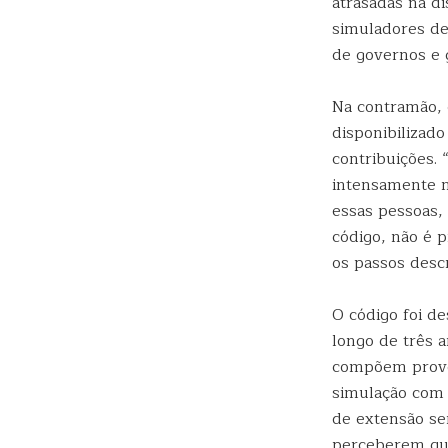
atrasadas na d
simuladores de 
de governos e 
Na contramão,
disponibilizado
contribuições.
intensamente n
essas pessoas,
código, não é 
os passos descr
O código foi d
longo de três a
compõem prove
simulação com 
de extensão ser
perceberem qu