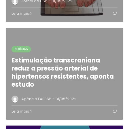
·
Jornal da USP
31/05/2022
Leia mais
NOTÍCIAS
Estimulação transcraniana
reduz a pressão arterial de
hipertensos resistentes, aponta
estudo
·
Agência FAPESP
31/05/2022
Leia mais