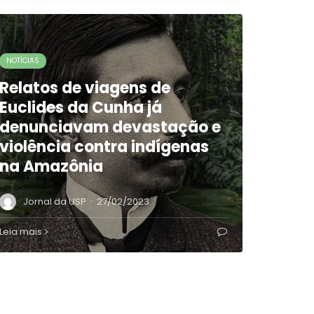
NOTÍCIAS
Relatos de viagens de
Euclides da Cunha já
denunciavam devastação e
violência contra indígenas
na Amazônia
·
Jornal da USP
27/02/2023
Leia mais