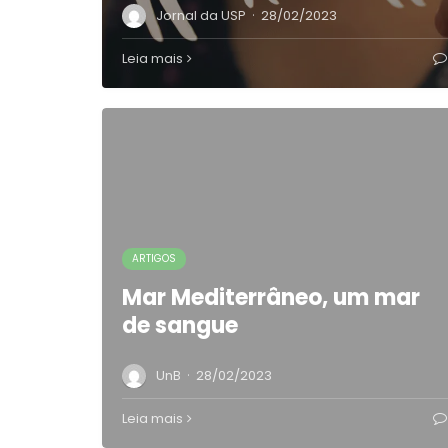
·
Jornal da USP
28/02/2023
Leia mais
ARTIGOS
Mar Mediterrâneo, um mar
de sangue
·
UnB
28/02/2023
Leia mais