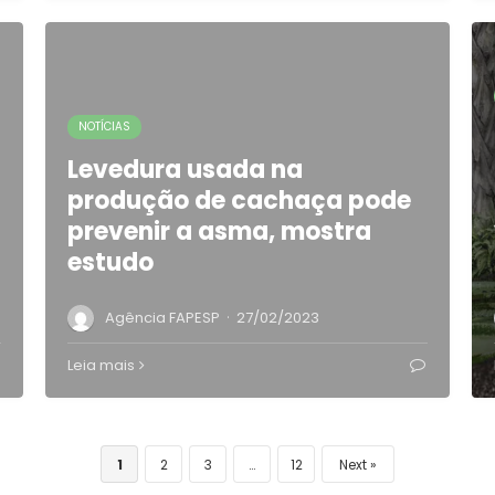
NOTÍCIAS
Levedura usada na
produção de cachaça pode
prevenir a asma, mostra
estudo
·
Agência FAPESP
27/02/2023
Leia mais
1
2
3
…
12
Next