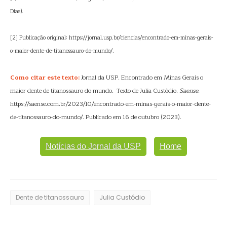
Dias).
[2] Publicação original: https://jornal.usp.br/ciencias/encontrado-em-minas-gerais-
o-maior-dente-de-titanossauro-do-mundo/.
Como citar este texto:
Jornal da USP. Encontrado em Minas Gerais o
maior dente de titanossauro do mundo. Texto de Julia Custódio.
Saense
.
https://saense.com.br/2023/10/encontrado-em-minas-gerais-o-maior-dente-
de-titanossauro-do-mundo/. Publicado em 16 de outubro (2023).
Notícias do Jornal da USP
Home
Dente de titanossauro
Julia Custódio