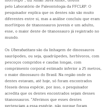
morfótipo”, diz Julian Silva Junior, doutor
pelo Laboratório de Paleontologia da FFCLRP. O
pesquisador explica que os dentes não são muito
diferentes entre si, mas a análise concluiu que eram
morfótipos de titanossauros juvenis e um adulto,
esse, o maior dente de titanossauro já registrado no
mundo.
Os
Uberabatitans
são da linhagem de dinossauros
saurópodes, ou seja, quadrúpedes, herbívoros, com
pescoços compridos e caudas longas, com
comprimento corporal estimado inferior a 25 metros,
o maior dinossauro do Brasil. Na região onde os
dentes estavam, até hoje, só foram encontrados
fósseis dessa espécie, por isso, o pesquisador
acredita que os dentes encontrados sejam desses
titanossauros. “Aferimos que esses dentes
pertenciam a essa espécie, não porque foram