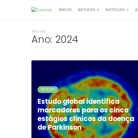
INÍCIO
ARTIGOS
NOTÍCIAS
A
ARCHIVE
Ano:
2024
NOTÍCIAS
Estudo global identifica
marcadores para os cinco
estágios clínicos da doença
de Parkinson