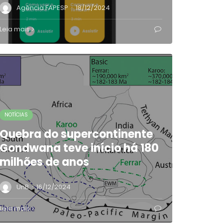
·
Agência FAPESP
18/12/2024
Leia mais
NOTÍCIAS
Quebra do supercontinente
Gondwana teve início há 180
milhões de anos
·
UnB
16/12/2024
Leia mais