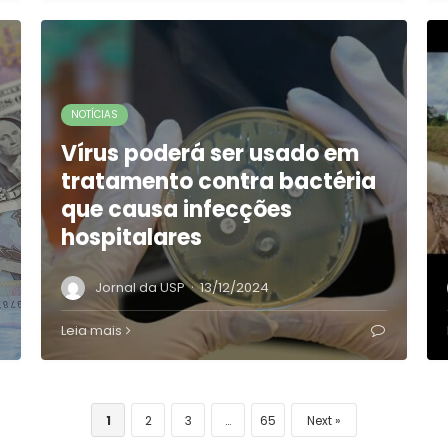
NOTÍCIAS
Vírus poderá ser usado em
tratamento contra bactéria
que causa infecções
hospitalares
·
Jornal da USP
13/12/2024
Leia mais
1
2
3
…
65
Next