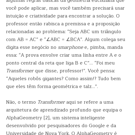
algumas regras básicas da geometria euclidiana que
você pode aplicar, mas você também precisará usar
intuição e criatividade para encontrar a solução. O
professor então rabisca a premissa e a proposição
relacionadas ao problema: “Seja ABC um triângulo
com AB = AC” e “∠ABC = ∠BCA”. Algum colega seu
digita esse negócio no
smarphone
e, pimba, manda
essa: “A prova envolve criar uma linha entre A e o
ponto central da reta que liga B e C”… “Foi meu
Transformer
que disse, professor!”. Você pensa:
“Aqueles robôs gigantes? Como assim!? Tudo bem
que eles têm forma geométrica e talz…”.
Não, o termo
Transformer
aqui se refere a uma
arquitetura de aprendizado profundo que equipa o
AlphaGeometry [2], um sistema inteligente
desenvolvido por pesquisadores do Google e da
Universidade de Nova York. O AlphaGeometry é