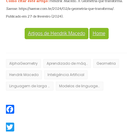
Como citar este artigo:
Hendrik Macedo. A Geometria que transforma.
Saense
. https://saense.com.br/2024/02/a-geometria-que-transforma/.
Publicado em 27 de fevereiro (2024).
Artigos de Hendrik Macedo
Home
AlphaGeometry
Aprendizado de máquina
Geometria
Hendrik Macedo
Inteligência Artificial
Linguagem de larga escala
Modelos de linguagem
Facebook