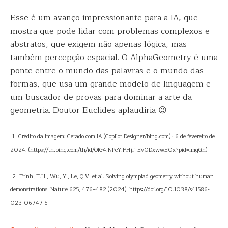
Esse é um avanço impressionante para a IA, que
mostra que pode lidar com problemas complexos e
abstratos, que exigem não apenas lógica, mas
também percepção espacial. O AlphaGeometry é uma
ponte entre o mundo das palavras e o mundo das
formas, que usa um grande modelo de linguagem e
um buscador de provas para dominar a arte da
geometria. Doutor Euclides aplaudiria 😉
[1] Crédito da imagem: Gerado com IA (Copilot Designer/bing.com) ∙ 6 de fevereiro de
2024. (https://th.bing.com/th/id/OIG4.NPeY.FHjf_Ev0DxwwE0x?pid=ImgGn)
[2] Trinh, T.H., Wu, Y., Le, Q.V. et al. Solving olympiad geometry without human
demonstrations. Nature 625, 476–482 (2024). https://doi.org/10.1038/s41586-
023-06747-5