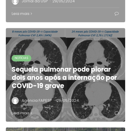
·
Jornal da USP
29/05/2024
Leia mais
NOTÍCIAS
Sequela pulmonar pode piorar
dois anos após a internação por
COVID-19 grave
·
Agência FAPESP
29/05/2024
Leia mais