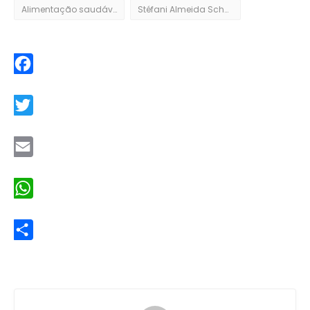
Alimentação saudável
Stéfani Almeida Schneider
Facebook
Twitter
Email
WhatsApp
Share