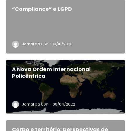
“Compliance” e LGPD
·
Jornal da USP
19/10/2020
A Nova Ordem Internacional
Policêntrica
·
Jornal da USP
06/04/2022
Corpo e território: perspectivas de