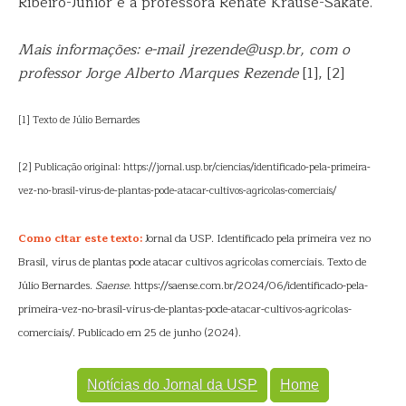
Ribeiro-Junior e a professora Renate Krause-Sakate.
Mais informações: e-mail jrezende@usp.br, com o
professor Jorge Alberto Marques Rezende
[1], [2]
[1] Texto de Júlio Bernardes
[2] Publicação original: https://jornal.usp.br/ciencias/identificado-pela-primeira-
vez-no-brasil-virus-de-plantas-pode-atacar-cultivos-agricolas-comerciais/
Como citar este texto:
Jornal da USP. Identificado pela primeira vez no
Brasil, vírus de plantas pode atacar cultivos agrícolas comerciais. Texto de
Júlio Bernardes.
Saense
. https://saense.com.br/2024/06/identificado-pela-
primeira-vez-no-brasil-virus-de-plantas-pode-atacar-cultivos-agricolas-
comerciais/. Publicado em 25 de junho (2024).
Notícias do Jornal da USP
Home