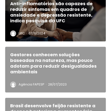
Anti-inflamatórios são capazes de
reduzir sintomas em quadros de
ansiedade e depressão resistente,
indica pesquisa da UFC
·
UFC
07/11/2024
Gestores conhecem soluções
baseadas na natureza, mas pouco
adotam para reduzir desigualdades
ambientais
·
Agência FAPESP
28/07/2023
Brasil desenvolve feijão resistente a