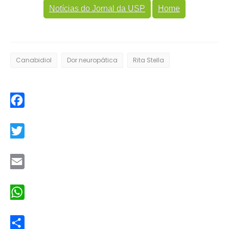
Notícias do Jornal da USP
Home
Canabidiol
Dor neuropática
Rita Stella
Facebook
Twitter
Email
WhatsApp