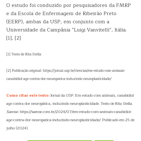
O estudo foi conduzido por pesquisadores da FMRP
e da Escola de Enfermagem de Ribeirão Preto
(EERP), ambas da USP, em conjunto com a
Universidade da Campânia “Luigi Vanvitelli”, Itália.
[1], [2]
[1] Texto de Rita Stella
[2] Publicação original: https://jornal.usp.br/ciencias/em-estudo-com-animais-
canabidiol-age-contra-dor-neuropatica-induzindo-neuroplasticidade/
Como citar este texto:
Jornal da USP. Em estudo com animais, canabidiol
age contra dor neuropática, induzindo neuroplasticidade. Texto de Rita Stella.
Saense
. https://saense.com.br/2024/07/em-estudo-com-animais-canabidiol-
age-contra-dor-neuropatica-induzindo-neuroplasticidade/. Publicado em 25 de
julho (2024).