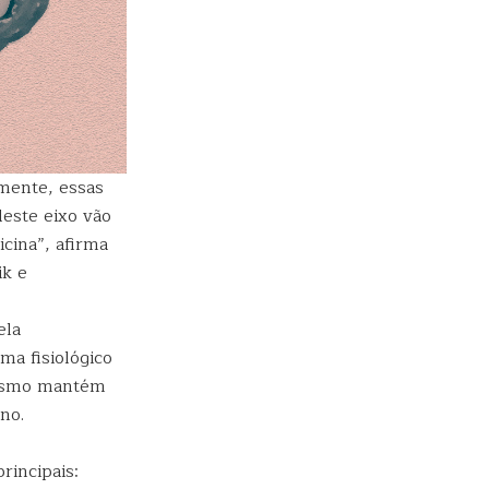
lmente, essas
deste eixo vão
cina”, afirma
ik e
ela
ma fisiológico
nismo mantém
no.
rincipais: