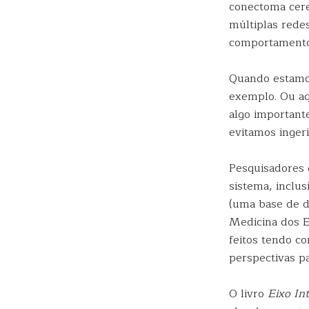
conectoma cere
múltiplas rede
comportamento 
Quando estamos
exemplo. Ou aq
algo important
evitamos inger
Pesquisadores 
sistema, inclu
(uma base de d
Medicina dos E
feitos tendo c
perspectivas p
O livro
Eixo Int