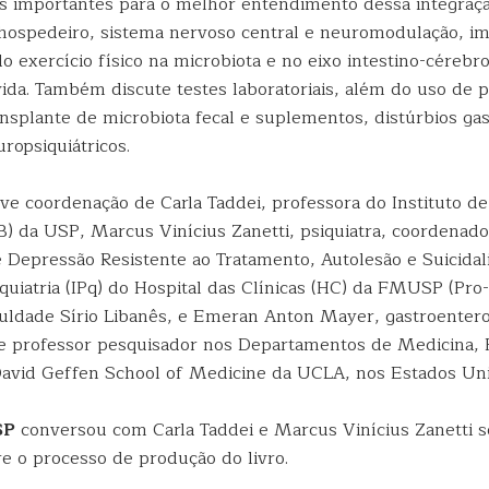
s importantes para o melhor entendimento dessa integraçã
 hospedeiro, sistema nervoso central e neuromodulação, i
o exercício físico na microbiota e no eixo intestino-cérebr
da. Também discute testes laboratoriais, além do uso de p
ansplante de microbiota fecal e suplementos, distúrbios gas
ropsiquiátricos.
ve coordenação de Carla Taddei, professora do Instituto de
) da USP, Marcus Vinícius Zanetti, psiquiatra, coordenador
 Depressão Resistente ao Tratamento, Autolesão e Suicidal
iquiatria (IPq) do Hospital das Clínicas (HC) da FMUSP (Pr
uldade Sírio Libanês, e Emeran Anton Mayer, gastroentero
 e professor pesquisador nos Departamentos de Medicina, F
 David Geffen School of Medicine da UCLA, nos Estados Un
SP
conversou com Carla Taddei e Marcus Vinícius Zanetti 
re o processo de produção do livro.