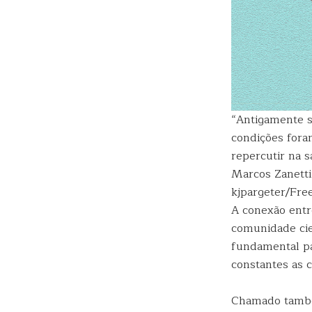
“Antigamente se
condições foram
repercutir na 
Marcos Zanett
kjpargeter/Fre
A conexão entr
comunidade cie
fundamental pa
constantes as 
Chamado também