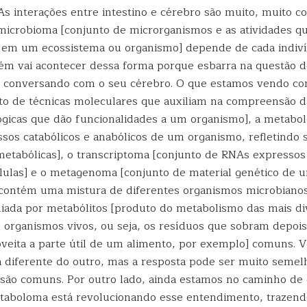
 As interações entre intestino e cérebro são muito, muito c
icrobioma [conjunto de microrganismos e as atividades q
m um ecossistema ou organismo] depende de cada indiví
ém vai acontecer dessa forma porque esbarra na questão 
á conversando com o seu cérebro. O que estamos vendo co
to de técnicas moleculares que auxiliam na compreensão d
ógicas que dão funcionalidades a um organismo], a metabo
sos catabólicos e anabólicos de um organismo, refletindo 
metabólicas], o transcriptoma [conjunto de RNAs expresso
lulas] e o metagenoma [conjunto de material genético de 
contém uma mistura de diferentes organismos microbianos
iada por metabólitos [produto do metabolismo das mais di
 organismos vivos, ou seja, os resíduos que sobram depois
veita a parte útil de um alimento, por exemplo] comuns. V
 diferente do outro, mas a resposta pode ser muito seme
 são comuns. Por outro lado, ainda estamos no caminho de
taboloma está revolucionando esse entendimento, trazend