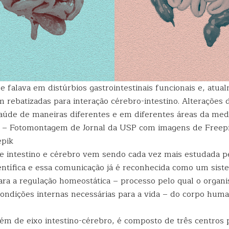
 falava em distúrbios gastrointestinais funcionais e, atua
 rebatizadas para interação cérebro-intestino. Alterações 
saúde de maneiras diferentes e em diferentes áreas da medi
i – Fotomontagem de Jornal da USP com imagens de Freep
epik
e intestino e cérebro vem sendo cada vez mais estudada p
ntífica e essa comunicação já é reconhecida como um siste
ra a regulação homeostática – processo pelo qual o orga
condições internas necessárias para a vida – do corpo huma
 de eixo intestino-cérebro, é composto de três centros p