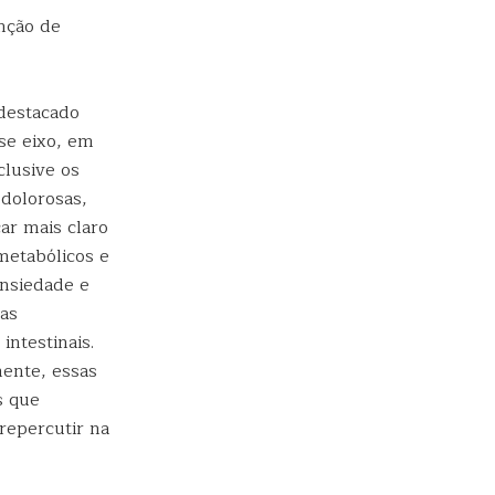
enção de
destacado
se eixo, em
clusive os
dolorosas,
ar mais claro
metabólicos e
ansiedade e
ças
intestinais.
mente, essas
s que
 repercutir na