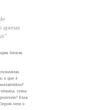
de
ão apenas
is”
ogias ômicas.
icionistas
s: o que é
metabólitos?
crobioma, como
sponíveis? Essa
 Depois vem o