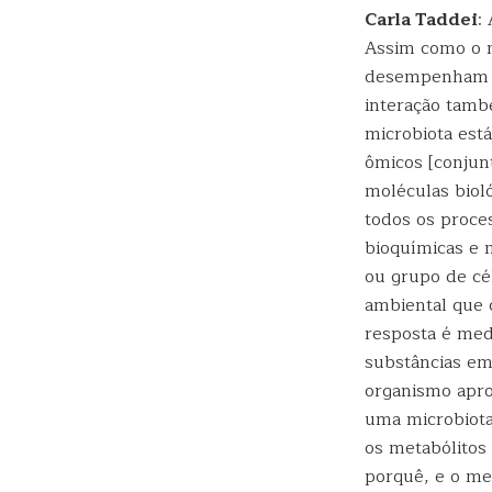
Carla Taddei
:
Assim como o m
desempenham e
interação tamb
microbiota est
ômicos [conjun
moléculas biol
todos os proces
bioquímicas e 
ou grupo de cé
ambiental que 
resposta é med
substâncias em
organismo apro
uma microbiota
os metabólitos
porquê, e o me