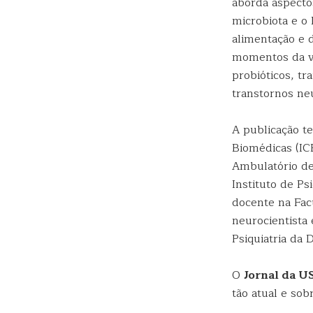
aborda aspecto
microbiota e o
alimentação e d
momentos da vi
probióticos, tr
transtornos neu
A publicação te
Biomédicas (ICB
Ambulatório de
Instituto de Ps
docente na Fac
neurocientista
Psiquiatria da
O
Jornal da U
tão atual e sob