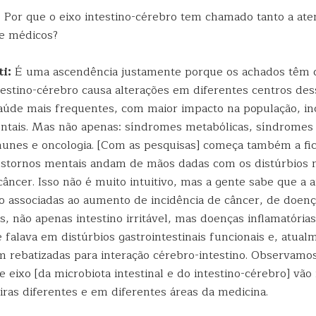
: Por que o eixo intestino-cérebro tem chamado tanto a at
e médicos?
i:
É uma ascendência justamente porque os achados têm 
testino-cérebro causa alterações em diferentes centros des
aúde mais frequentes, com maior impacto na população, in
ntais. Mas não apenas: síndromes metabólicas, síndromes 
unes e oncologia. [Com as pesquisas] começa também a fic
nstornos mentais andam de mãos dadas com os distúrbios 
âncer. Isso não é muito intuitivo, mas a gente sabe que a 
o associadas ao aumento de incidência de câncer, de doen
is, não apenas intestino irritável, mas doenças inflamatórias 
falava em distúrbios gastrointestinais funcionais e, atual
m rebatizadas para interação cérebro-intestino. Observamo
e eixo [da microbiota intestinal e do intestino-cérebro] vão
ras diferentes e em diferentes áreas da medicina.