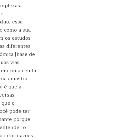
omplexas.
ue
duo, essa
de como a sua
m os estudos
as diferentes
lômica [base de
suas vias
s em uma célula
uma amostra
] é que a
versas
 que o
ocê pode ter
lhante porque
 entender o
o informações