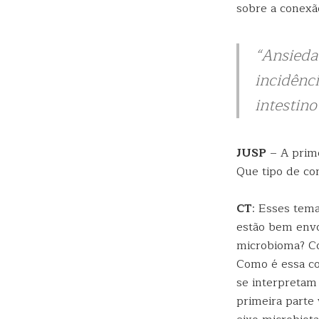
sobre a conexã
“Ansieda
incidênci
intestino
JUSP
– A prime
Que tipo de con
CT
: Esses tem
estão bem envo
microbioma? Co
Como é essa c
se interpretam
primeira parte 