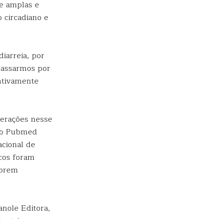
de amplas e
 circadiano e
iarreia, por
passarmos por
ntivamente
terações nesse
elo Pubmed
acional de
icos foram
abrem
anole Editora,