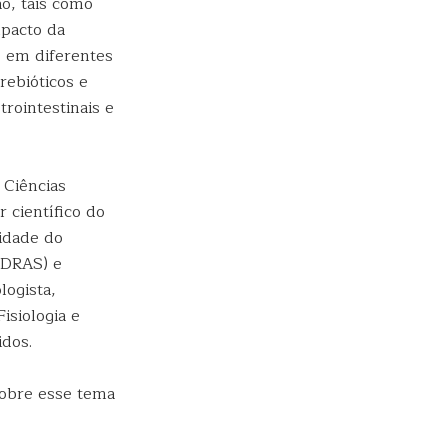
o, tais como
mpacto da
o em diferentes
rebióticos e
trointestinais e
 Ciências
 científico do
idade do
o-DRAS) e
logista,
isiologia e
idos.
sobre esse tema