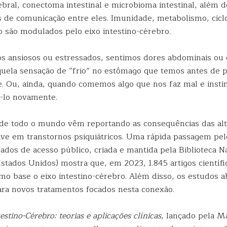
bral, conectoma intestinal e microbioma intestinal, além 
s de comunicação entre eles. Imunidade, metabolismo, ciclo
são modulados pelo eixo intestino-cérebro.
 ansiosos ou estressados, sentimos dores abdominais ou d
uela sensação de “frio” no estômago que temos antes de 
e. Ou, ainda, quando comemos algo que nos faz mal e insti
i-lo novamente.
de todo o mundo vêm reportando as consequências das al
sive em transtornos psiquiátricos. Uma rápida passagem p
ados de acesso público, criada e mantida pela Biblioteca N
stados Unidos) mostra que, em 2023, 1.845 artigos científ
omo base o eixo intestino-cérebro. Além disso, os estudos 
ara novos tratamentos focados nesta conexão.
estino-Cérebro: teorias e aplicações clínicas
, lançado pela M