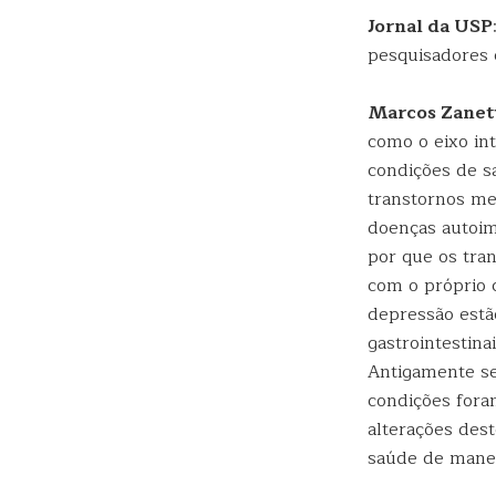
Jornal da USP
pesquisadores 
Marcos Zanett
como o eixo in
condições de s
transtornos me
doenças autoim
por que os tra
com o próprio c
depressão estã
gastrointestina
Antigamente se 
condições fora
alterações dest
saúde de manei