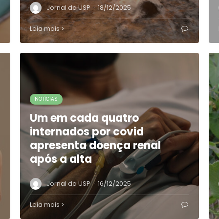
·
Jornal da USP
18/12/2025
Leia mais
NOTÍCIAS
Um em cada quatro
internados por covid
apresenta doença renal
após a alta
·
Jornal da USP
16/12/2025
Leia mais