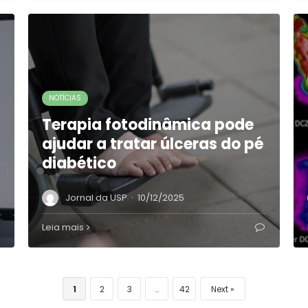
NOTÍCIAS
Terapia fotodinâmica pode
ajudar a tratar úlceras do pé
diabético
·
Jornal da USP
10/12/2025
Leia mais
1
2
3
…
42
Next