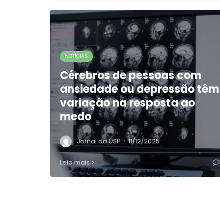
NOTÍCIAS
Cérebros de pessoas com
ansiedade ou depressão têm
variação na resposta ao
medo
·
Jornal da USP
11/12/2025
Leia mais