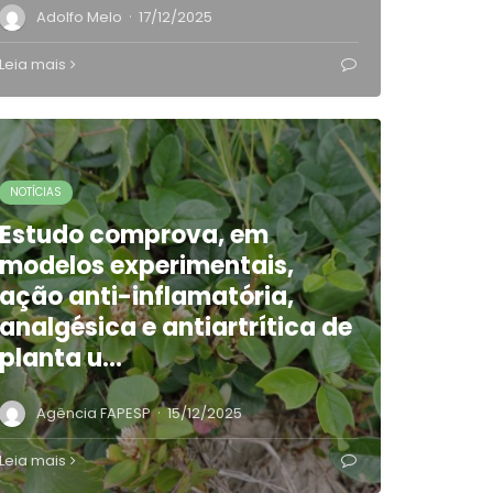
·
Adolfo Melo
17/12/2025
Leia mais
NOTÍCIAS
Estudo comprova, em
modelos experimentais,
ação anti-inflamatória,
analgésica e antiartrítica de
planta u…
·
Agência FAPESP
15/12/2025
Leia mais