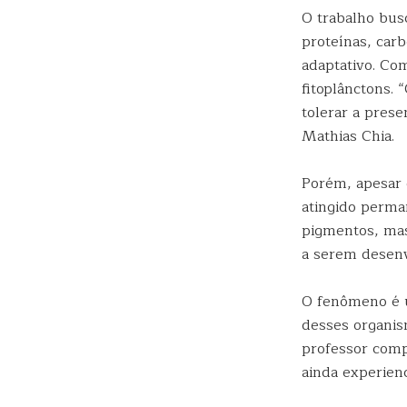
O trabalho bus
proteínas, carb
adaptativo. Co
fitoplânctons.
tolerar a prese
Mathias Chia.
Porém, apesar 
atingido perma
pigmentos, mas
a serem desenv
O fenômeno é u
desses organis
professor comp
ainda experien