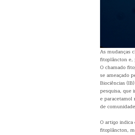
As mudanças cl
fitoplâncton e,
O chamado fitop
se ameaçado pe
Biociências (I
pesquisa, que 
e paracetamol 
de comunidades
O artigo indica
fitoplâncton, 