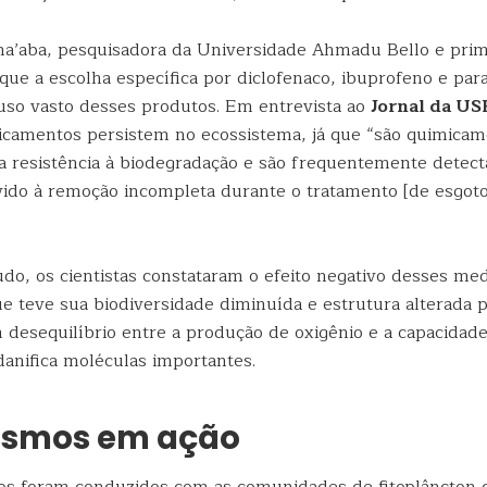
ha’aba, pesquisadora da Universidade Ahmadu Bello e prim
 que a escolha específica por diclofenaco, ibuprofeno e par
uso vasto desses produtos. Em entrevista ao
Jornal da US
camentos persistem no ecossistema, já que “são quimicame
a resistência à biodegradação e são frequentemente detec
evido à remoção incompleta durante o tratamento [de esgoto
tudo, os cientistas constataram o efeito negativo desses m
ue teve sua biodiversidade diminuída e estrutura alterada 
 desequilíbrio entre a produção de oxigênio e a capacidade
danifica moléculas importantes.
smos em ação