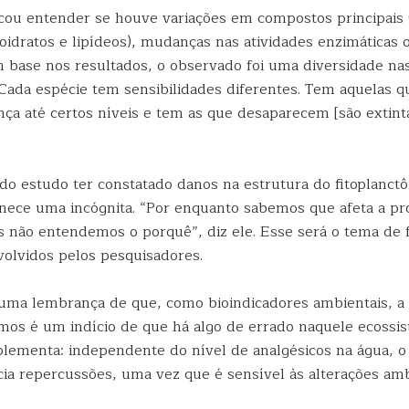
cou entender se houve variações em compostos principais
oidratos e lipídeos), mudanças nas atividades enzimáticas 
m base nos resultados, o observado foi uma diversidade na
 “Cada espécie tem sensibilidades diferentes. Tem aquelas
nça até certos níveis e tem as que desaparecem [são extinta
do estudo ter constatado danos na estrutura do fitoplanctô
nece uma incógnita. “Por enquanto sabemos que afeta a p
 não entendemos o porquê”, diz ele. Esse será o tema de f
olvidos pelos pesquisadores.
ma lembrança de que, como bioindicadores ambientais, a 
mos é um indício de que há algo de errado naquele ecossis
lementa: independente do nível de analgésicos na água, o 
cia repercussões, uma vez que é sensível às alterações amb