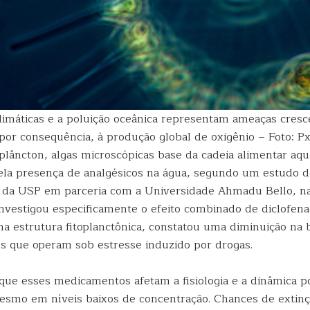
imáticas e a poluição oceânica representam ameaças cresc
 por consequência, à produção global de oxigênio – Foto: P
lâncton, algas microscópicas base da cadeia alimentar aqu
la presença de analgésicos na água, segundo um estudo do
B) da USP em parceria com a Universidade Ahmadu Bello, na
investigou especificamente o efeito combinado de diclofen
na estrutura fitoplanctônica, constatou uma diminuição na 
 que operam sob estresse induzido por drogas.
 que esses medicamentos afetam a fisiologia e a dinâmica p
mesmo em níveis baixos de concentração. Chances de extinç