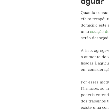
água?
Quando consumi
efeito terapêut
domicílio este
uma
estação d
serão despejad
A isso, agrega-
o aumento do v
ligadas à agric
em consideraçã
Por esses motiv
fármacos, ao i
poderia entende
dos trabalhos 
existe uma com