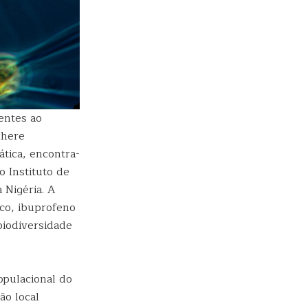
entes ao
xhere
ática, encontra-
 Instituto de
 Nigéria. A
aco, ibuprofeno
biodiversidade
opulacional do
ão local