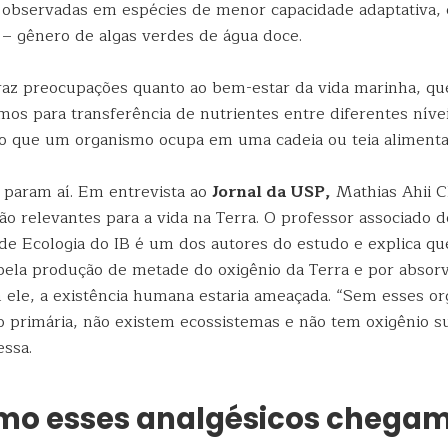
observadas em espécies de menor capacidade adaptativa,
– gênero de algas verdes de água doce.
raz preocupações quanto ao bem-estar da vida marinha, q
mos para transferência de nutrientes entre diferentes níve
ção que um organismo ocupa em uma cadeia ou teia alimenta
 param aí. Em entrevista ao
Jornal da USP,
Mathias Ahii C
ão relevantes para a vida na Terra. O professor associado d
e Ecologia do IB é um dos autores do estudo e explica que
pela produção de metade do oxigênio da Terra e por absor
 ele, a existência humana estaria ameaçada. “Sem esses o
o primária, não existem ecossistemas e não tem oxigênio su
essa.
mo esses analgésicos chegam