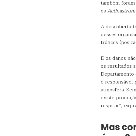
também foram 
os
Actinastrum
A descoberta t
desses organis
tróficos (posi
E os danos não
os resultados s
Departamento d
é responsável 
atmosfera. Sem
existe produçã
respirar”, expr
Mas co