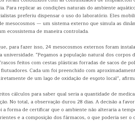
s foram conduzidos com as comunidades de fitoplâncton 
ia. Para replicar as condições naturais do ambiente aquátic
alistas preferiu dispensar o uso do laboratório. Eles mobi
 de mesocosmos — um sistema externo que simula as dinâ
m ecossistema de maneira controlada.
ue, para fazer isso, 24 mesocosmos externos foram insta
na universidade. “Pegamos a população natural dos corpos d
ascos feitos com cestas plásticas forradas de sacos de pol
flutuadores. Cada um foi preenchido com aproximadamente
iretamente de um lago de oxidação de esgoto local”, afirm
eitos cálculos para saber qual seria a quantidade de medic
ão. No total, a observação durou 28 dias. A decisão a favo
 a forma de certificar que o ambiente não alteraria a temp
trientes e a composição dos fármacos, o que poderia ser o 