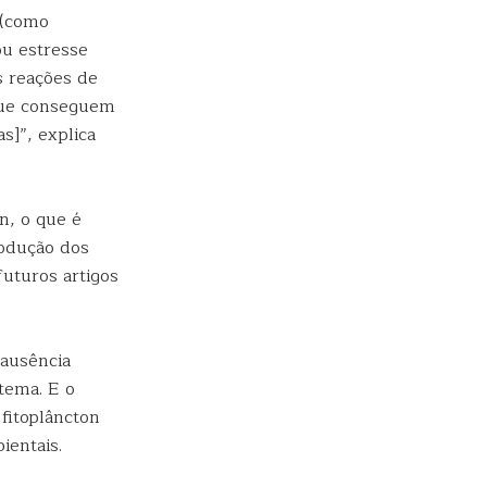
 (como
ou estresse
s reações de
 que conseguem
s]”, explica
n, o que é
rodução dos
uturos artigos
ausência
tema. E o
fitoplâncton
ientais.