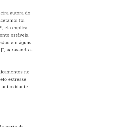
eira autora do
acetamol foi
P
, ela explica
nte estáveis,
tados em águas
]”, agravando a
edicamentos no
pelo estresse
 antioxidante