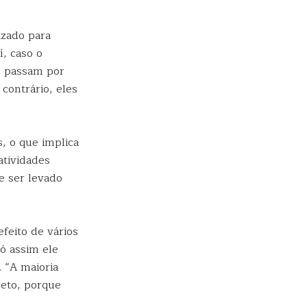
izado para
í, caso o
s passam por
contrário, eles
, o que implica
atividades
ve ser levado
feito de vários
ó assim ele
. “A maioria
reto, porque