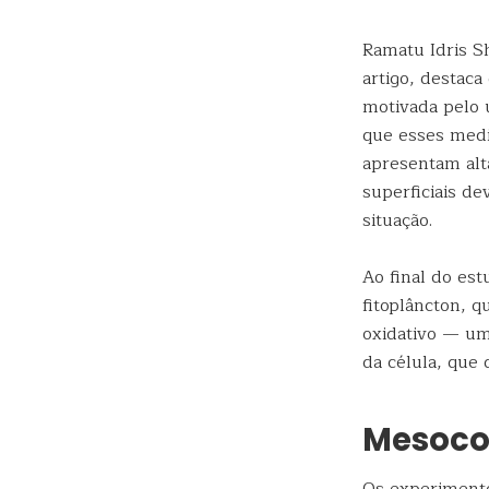
Ramatu Idris S
artigo, destaca
motivada pelo 
que esses medi
apresentam alt
superficiais d
situação.
Ao final do es
fitoplâncton, q
oxidativo — um
da célula, que 
Mesoco