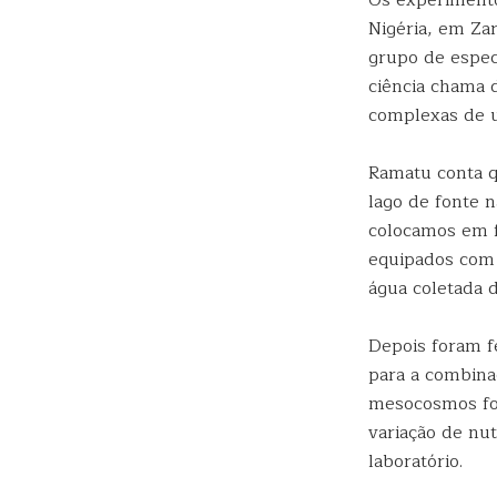
Os experimento
Nigéria, em Zar
grupo de especi
ciência chama
complexas de u
Ramatu conta q
lago de fonte 
colocamos em fr
equipados com 
água coletada d
Depois foram f
para a combinaç
mesocosmos foi
variação de nu
laboratório.