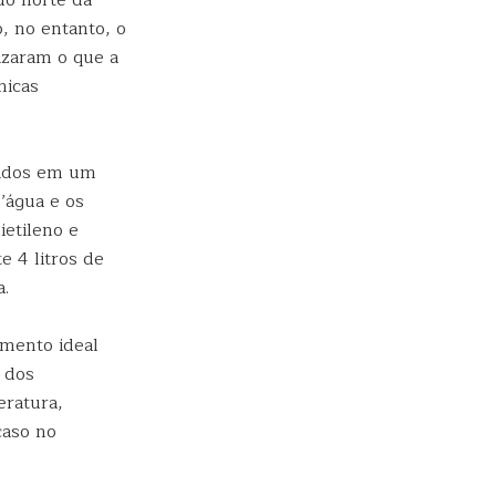
do norte da
o, no entanto, o
lizaram o que a
micas
lados em um
’água e os
ietileno e
 4 litros de
a.
amento ideal
r dos
eratura,
caso no