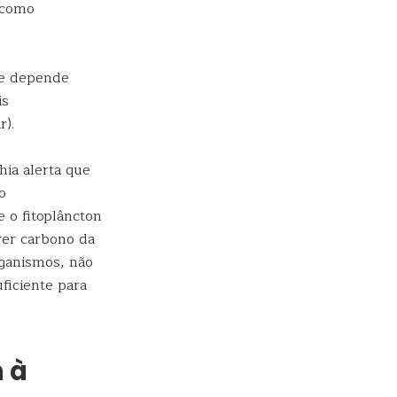
 como
ue depende
is
r).
hia alerta que
o
 o fitoplâncton
ver carbono da
rganismos, não
ficiente para
 à