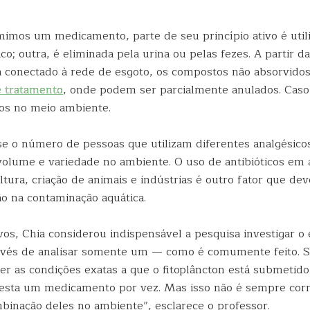
mos um medicamento, parte de seu princípio ativo é util
ico; outra, é eliminada pela urina ou pelas fezes. A partir da
ja conectado à rede de esgoto, os compostos não absorvido
e tratamento
, onde podem ser parcialmente anulados. Caso 
os no meio ambiente.
se o número de pessoas que utilizam diferentes analgésicos
olume e variedade no ambiente. O uso de antibióticos em 
ultura, criação de animais e indústrias é outro fator que de
o na contaminação aquática.
os, Chia considerou indispensável a pesquisa investigar o e
nvés de analisar somente um — como é comumente feito. S
r as condições exatas a que o fitoplâncton está submetido
testa um medicamento por vez. Mas isso não é sempre cor
binação deles no ambiente”, esclarece o professor.