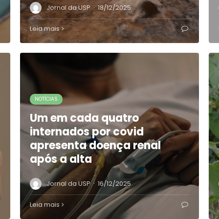
·
Jornal da USP
18/12/2025
Leia mais
NOTÍCIAS
Um em cada quatro
internados por covid
apresenta doença renal
após a alta
·
Jornal da USP
16/12/2025
Leia mais