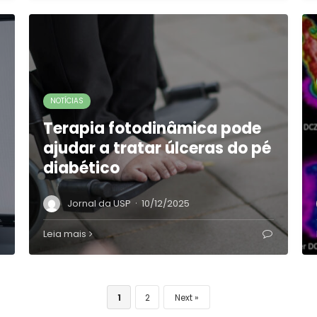
NOTÍCIAS
Terapia fotodinâmica pode
ajudar a tratar úlceras do pé
diabético
·
Jornal da USP
10/12/2025
Leia mais
1
2
Next