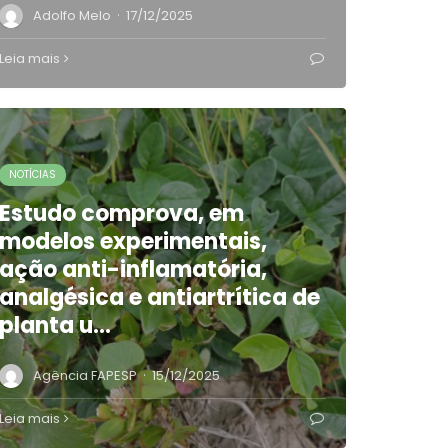
·
Adolfo Melo
17/12/2025
Leia mais
NOTÍCIAS
Estudo comprova, em
modelos experimentais,
ação anti-inflamatória,
analgésica e antiartrítica de
planta u…
·
Agência FAPESP
15/12/2025
Leia mais