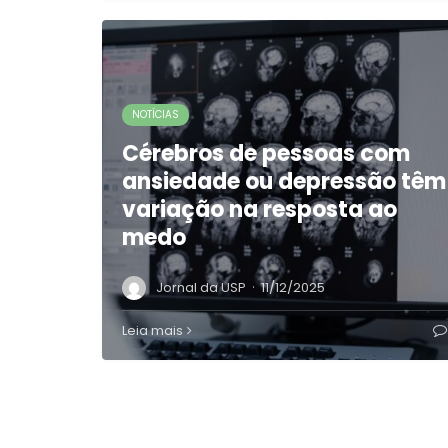
NOTÍCIAS
Cérebros de pessoas com
ansiedade ou depressão têm
variação na resposta ao
medo
·
Jornal da USP
11/12/2025
Leia mais