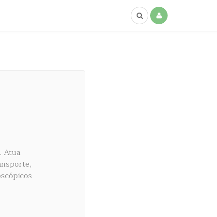
. Atua
ansporte,
oscópicos