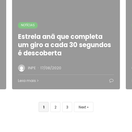
NOTÍCIAS
Estrela anã que completa
um giro a cada 30 segundos
é descoberta
·
INPE
17/08/2020
Leia mais
1
2
3
Next