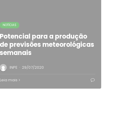
NOTÍCIAS
Potencial para a produção
de previsões meteorológicas
semanais
·
INPE
29/07/2020
Leia mais