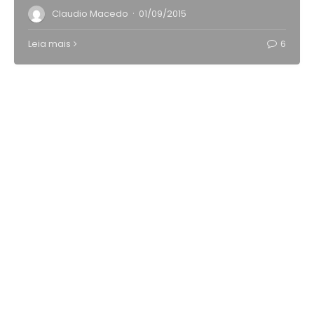
·
Claudio Macedo
01/09/2015
Leia mais
6