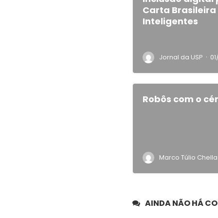
Carta Brasileir
Inteligentes
·
Jornal da USP
01
Robôs com o cé
Marco Túlio Chella
AINDA NÃO HÁ C