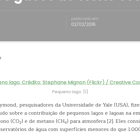
publicado em
02/02/2016
o
Pequeno lago. [1]
ymond, pesquisadores da Universidade de Yale (USA), fi
udo sobre a contribuição de pequenos lagos e lagoas na e
bono (CO
) e de metano (CH
) para atmosfera [2]. Eles con
2
4
servatórios de água com superfícies menores do que 1.0