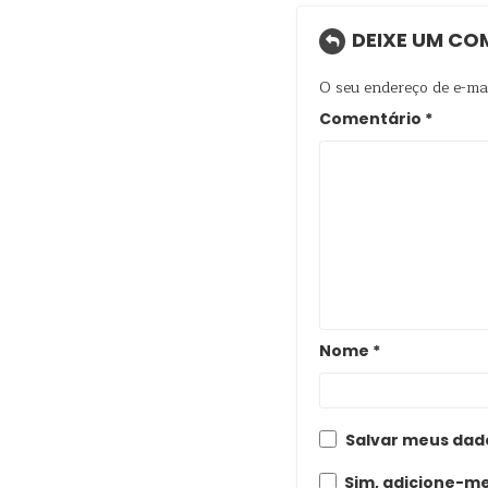
DEIXE UM CO
O seu endereço de e-mai
Comentário
*
Nome
*
Salvar meus dad
Sim, adicione-me 