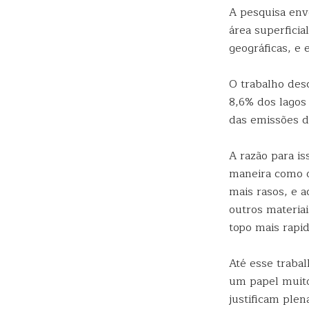
A pesquisa en
área superficia
geográficas, e 
O trabalho des
8,6% dos lagos
das emissões 
A razão para is
maneira como o
mais rasos, e 
outros materia
topo mais rapi
Até esse traba
um papel muito
justificam ple