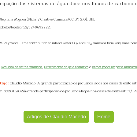
ticipação dos sistemas de água doce nos fluxos de carbono 
 Stephane Mignon (Flickr) / Creative Commons (CC BY 2.0). URL:
m/photos/topsteph53/6249692222.
A Raymond. Large contribution to inland water CO
and CH
emissions from very small pon
2
4
:
Redução da fauna marinha
,
Derretimento do gelo antártico
e
Vamos poder limpar a atmosfer
tigo:
Claudio Macedo. A grande participação de pequenos lagos nos gases de efeito est
.br/2016/02/a-grande-participacao-de-pequenos-lagos-nos-gases-de-efeito-estufa/. P
Artigos de Claudio Macedo
Home