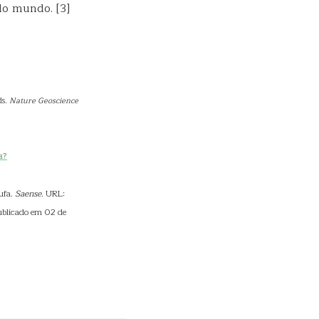
do mundo. [3]
ds.
Nature Geoscience
a?
ufa.
Saense
. URL:
ublicado em 02 de