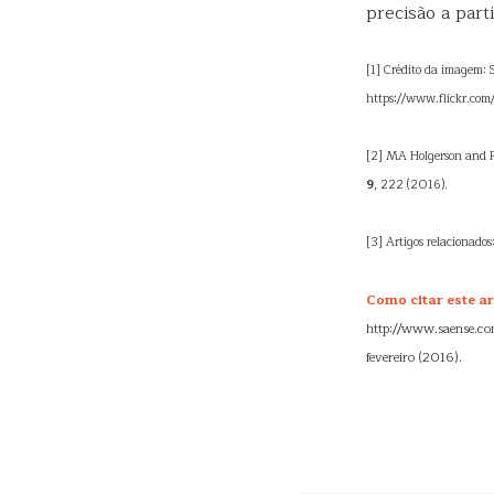
precisão a par
[1] Crédito da imagem:
https://www.flickr.co
[2] MA Holgerson and P
9
, 222 (2016).
[3] Artigos relacionados
Como citar este ar
http://www.saense.com
fevereiro (2016).