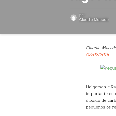
por
Claudio Macedo
Claudio Maced
02/02/2016
Holgerson e Ra
importante est
dióxido de car
pequenos os re