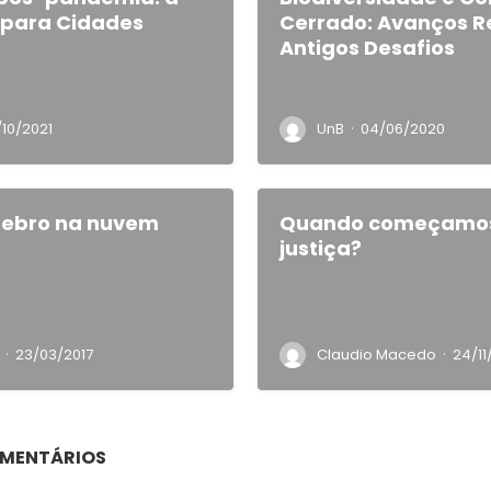
a para Cidades
Cerrado: Avanços R
Antigos Desafios
·
/10/2021
UnB
04/06/2020
rebro na nuvem
Quando começamos 
justiça?
·
·
23/03/2017
Claudio Macedo
24/11
OMENTÁRIOS