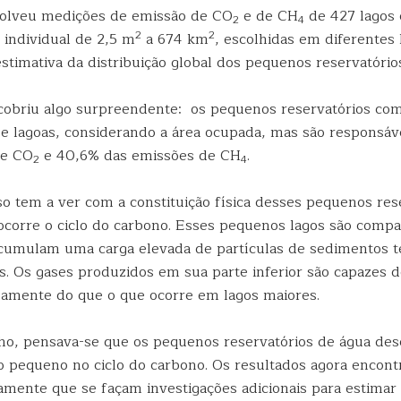
volveu medições de emissão de CO
e de CH
de 427 lagos 
2
4
2
2
l individual de 2,5 m
a 674 km
, escolhidas em diferentes 
estimativa da distribuição global dos pequenos reservatório
cobriu algo surpreendente: os pequenos reservatórios c
 e lagoas, considerando a área ocupada, mas são responsáv
de CO
e 40,6% das emissões de CH
.
2
4
so tem a ver com a constituição física desses pequenos res
corre o ciclo do carbono. Esses pequenos lagos são comp
acumulam uma carga elevada de partículas de sedimentos t
is. Os gases produzidos em sua parte inferior são capazes 
damente do que o que ocorre em lagos maiores.
lho, pensava-se que os pequenos reservatórios de água 
 pequeno no ciclo do carbono. Os resultados agora encont
namente que se façam investigações adicionais para estima