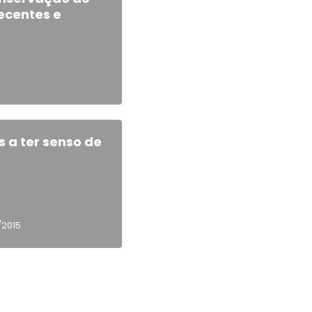
ecentes e
a ter senso de
/2015