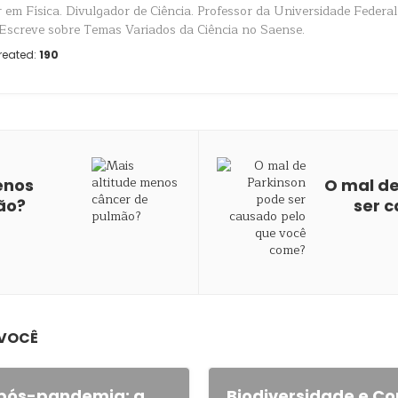
 em Física. Divulgador de Ciência. Professor da Universidade Federal
 Escreve sobre Temas Variados da Ciência no Saense.
reated:
190
enos
O mal de
ão?
ser 
 VOCÊ
l pós-pandemia: a
Biodiversidade e C