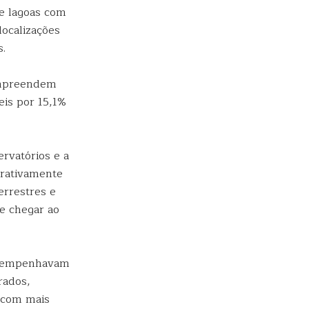
e lagoas com
localizações
s.
ompreendem
eis por 15,1%
ervatórios e a
arativamente
errestres e
de chegar ao
desempenhavam
rados,
r com mais