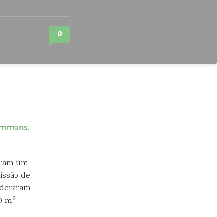
0
zeram um
missão
de
sideraram
2
00 m
.