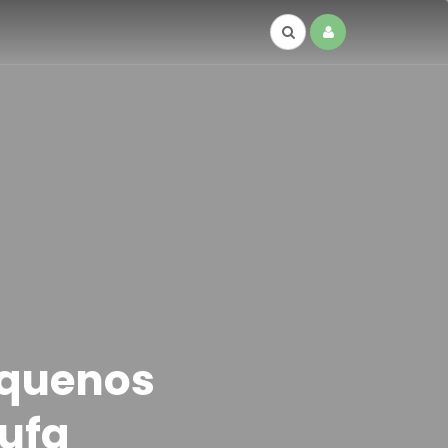
equenos
tufa