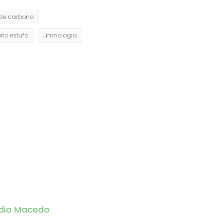
 de carbono
eito estufa
Limnologia
dio Macedo