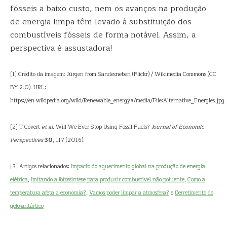
fósseis a baixo custo, nem os avanços na produção
de energia limpa têm levado à substituição dos
combustíveis fósseis de forma notável. Assim, a
perspectiva é assustadora!
[1] Crédito da imagem: Jürgen from Sandesneben (Flickr) / Wikimedia Commons (CC
BY 2.0). URL:
https://en.wikipedia.org/wiki/Renewable_energy#/media/File:Alternative_Energies.jpg.
[2] T Covert
et al
. Will We Ever Stop Using Fossil Fuels?
Journal of Economic
Perspectives
30
, 117 (2016).
[3] Artigos relacionados:
Impacto do aquecimento global na produção de energia
elétrica
,
Imitando a fotossíntese para produzir combustível não poluente
,
Como a
temperatura afeta a economia?
,
Vamos poder limpar a atmosfera?
e
Derretimento do
gelo antártico