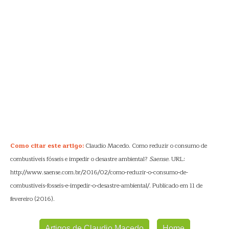
Como citar este artigo:
Claudio Macedo. Como reduzir o consumo de
combustíveis fósseis e impedir o desastre ambiental?
Saense
. URL:
http://www.saense.com.br/2016/02/como-reduzir-o-consumo-de-
combustiveis-fosseis-e-impedir-o-desastre-ambiental/. Publicado em 11 de
fevereiro (2016).
Artigos de Claudio Macedo
Home