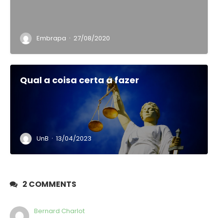
·
Embrapa
27/08/2020
Qual a coisa certa a fazer
·
UnB
13/04/2023
2 COMMENTS
Bernard Charlot