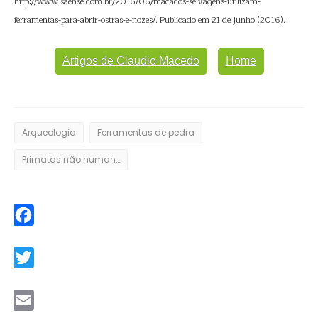
http://www.saense.com.br/2016/06/macacos-selvagens-utilizam-
ferramentas-para-abrir-ostras-e-nozes/. Publicado em 21 de junho (2016).
Artigos de Claudio Macedo
Home
Arqueologia
Ferramentas de pedra
Primatas não humanos
Facebook
Twitter