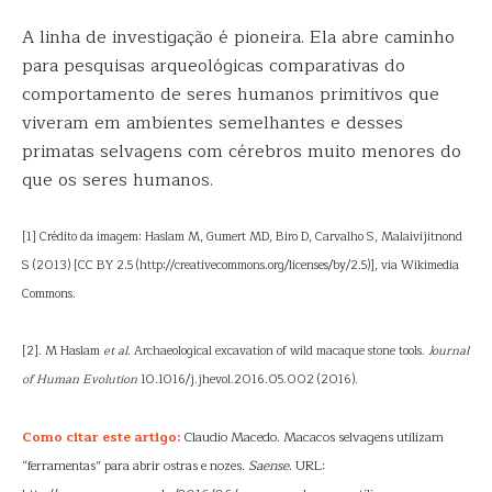
A linha de investigação é pioneira. Ela abre caminho
para pesquisas arqueológicas comparativas do
comportamento de seres humanos primitivos que
viveram em ambientes semelhantes e desses
primatas selvagens com cérebros muito menores do
que os seres humanos.
[1] Crédito da imagem: Haslam M, Gumert MD, Biro D, Carvalho S, Malaivijitnond
S (2013) [CC BY 2.5 (http://creativecommons.org/licenses/by/2.5)], via Wikimedia
Commons.
[2]. M Haslam
et al
. Archaeological excavation of wild macaque stone tools.
Journal
of Human Evolution
10.1016/j.jhevol.2016.05.002 (2016).
Como citar este artigo:
Claudio Macedo. Macacos selvagens utilizam
“ferramentas” para abrir ostras e nozes.
Saense
. URL: