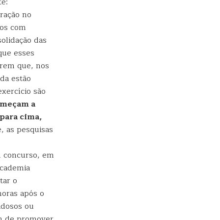
e:
ração no
dos com
olidação das
que esses
erem que, nos
da estão
exercício são
começam a
 para cima,
, as pesquisas
u concurso, em
academia
tar o
horas após o
idosos ou
ém de promover