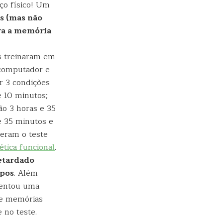
ço físico! Um
as (mas não
ra a memória
s treinaram em
 computador e
r 3 condições
e 10 minutos;
ão 3 horas e 35
e 35 minutos e
zeram o teste
tica funcional
.
retardado
upos
. Além
sentou uma
de memórias
 no teste.