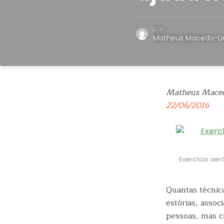
por
Matheus Macedo-L
Matheus Mace
22/06/2016
Exercício ae
Quantas técnic
estórias, assoc
pessoas, mas c