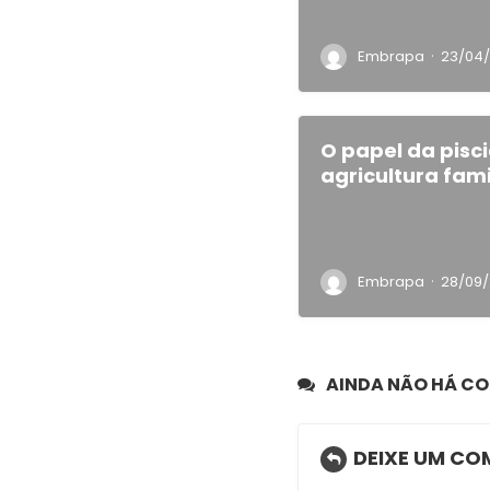
·
Embrapa
23/04/
O papel da pisci
agricultura fami
·
Embrapa
28/09
AINDA NÃO HÁ C
DEIXE UM CO