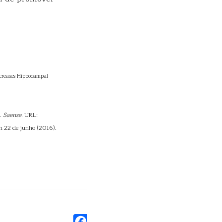
ncreases Hippocampal
o.
Saense
. URL:
m 22 de junho (2016).