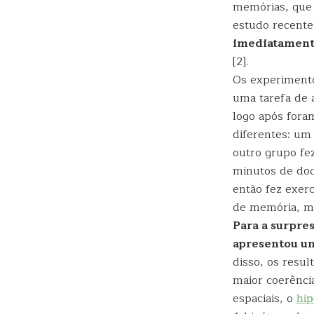
memórias, que 
estudo recent
imediatamente
[2].
Os experimento
uma tarefa de 
logo após fora
diferentes: um
outro grupo fe
minutos de doc
então fez exerc
de memória, m
Para a surpre
apresentou um
disso, os resu
maior coerênci
espaciais, o
hi