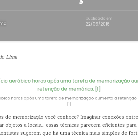
publicado em
ima
22/06/2016
do-Lima
róbico horas após uma tarefa de memorização aumenta a retenção
[1]
as de memorização você conhece? Imaginar conexões entre 
iar
objetos a locais… essas técnicas parecem eficientes par
ientistas sugerem que há uma técnica mais simples de fort