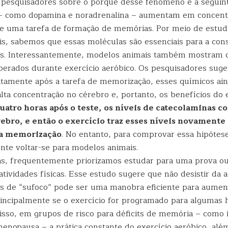
 pesquisadores sobre o porquê desse fenômeno é a seguint
 – como dopamina e noradrenalina – aumentam em concent
e uma tarefa de formação de memórias. Por meio de estu
s, sabemos que essas moléculas são essenciais para a cons
s. Interessantemente, modelos animais também mostram 
iberados durante exercício aeróbico. Os pesquisadores sug
tamente após a tarefa de memorização, esses químicos ain
ta concentração no cérebro e, portanto, os benefícios do 
uatro horas após o teste, os níveis de catecolaminas 
rebro, e então o exercício traz esses níveis novamente
 a memorização
. No entanto, para comprovar essa hipótese
e voltar-se para modelos animais.
s, frequentemente priorizamos estudar para uma prova o
tividades físicas. Esse estudo sugere que não desistir da 
s de “sufoco” pode ser uma manobra eficiente para aumen
incipalmente se o exercício for programado para algumas 
isso, em grupos de risco para déficits de memória – como 
nopausa – a prática constante do exercício aeróbico, al