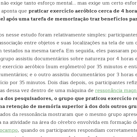
não exige tanto esforço mental… mas exige um certo esfor
e aponta que
praticar exercício aeróbico cerca de 4 hor
) após uma tarefa de memorização traz benefícios pa
s nesse estudo foram relativamente simples: participante
associação entre objetos e suas localizações na tela de um
m testados na mesma tarefa. Em seguida, eles passaram po
 grupo assistiu documentários sobre natureza por 4 horas 
z exercício aeróbico (num ergômetro) por 35 minutos e ent
umentários; e o outro assistiu documentários por 3 horas 
ício por 35 minutos. Dois dias depois, os participantes refi
as dessa vez dentro de uma máquina de
ressonância magné
sa dos pesquisadores, o grupo que praticou exercício 
a retenção de memória superior à dos dois outros gr
ltados da ressonância mostraram que o mesmo grupo apre
a na atividade na área do cérebro envolvida em formação 
pocampo
, quando os participantes respondiam corretamente