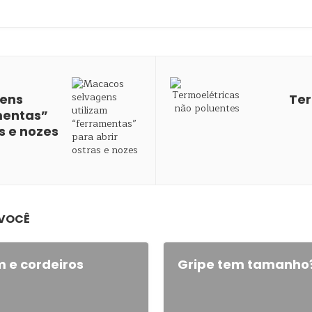
ens
Ter
mentas”
s e nozes
 VOCÊ
m e cordeiros
Gripe tem tamanho