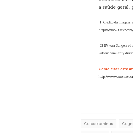
a saúde geral,
[1] Crédito da imagem:
https://www.flickr.com
[2] EV van Dongen
et a
Pattern Similarity duri
Como citar este ar
http://www.saense.co
Catecolaminas
Cogn