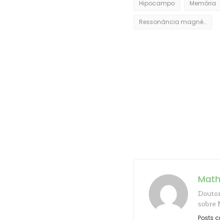
Hipocampo
Memória
Ressonância magnética funcional
Math
Doutor
sobre 
Posts c