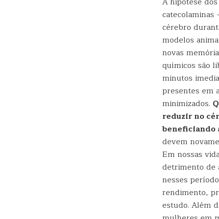
A hipótese dos
catecolaminas
cérebro durant
modelos animai
novas memória
químicos são l
minutos imedia
presentes em al
minimizados.
Q
reduzir no cé
beneficiando
devem novament
Em nossas vida
detrimento de a
nesses período
rendimento, pr
estudo. Além d
mulheres em me