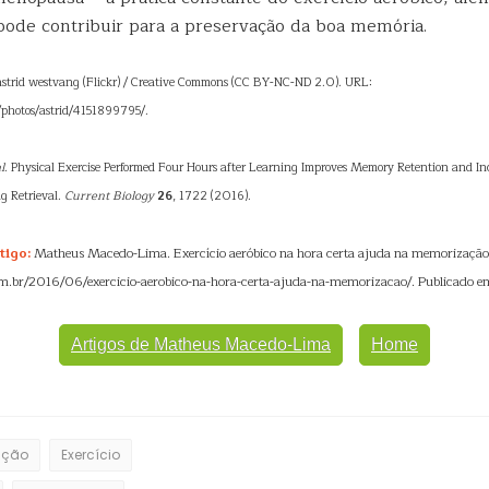
 pode contribuir para a preservação da boa memória.
 astrid westvang (Flickr) / Creative Commons (CC BY-NC-ND 2.0). URL:
/photos/astrid/4151899795/.
l
. Physical Exercise Performed Four Hours after Learning Improves Memory Retention and I
ng Retrieval.
Current Biology
26
, 1722 (2016).
tigo:
Matheus Macedo-Lima. Exercício aeróbico na hora certa ajuda na memorizaçã
m.br/2016/06/exercicio-aerobico-na-hora-certa-ajuda-na-memorizacao/. Publicado e
Artigos de Matheus Macedo-Lima
Home
ição
Exercício