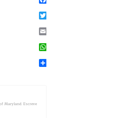
Facebook
Twitter
Email
WhatsApp
Share
of Maryland. Escreve