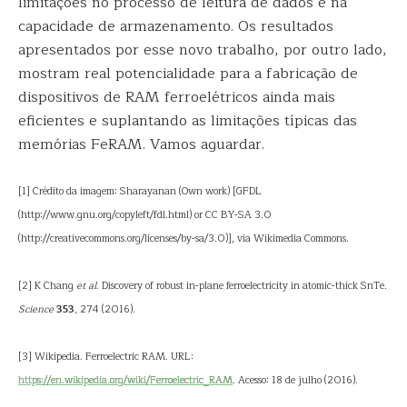
limitações no processo de leitura de dados e na
capacidade de armazenamento. Os resultados
apresentados por esse novo trabalho, por outro lado,
mostram real potencialidade para a fabricação de
dispositivos de RAM ferroelétricos ainda mais
eficientes e suplantando as limitações típicas das
memórias FeRAM. Vamos aguardar.
[1] Crédito da imagem: Sharayanan (Own work) [GFDL
(http://www.gnu.org/copyleft/fdl.html) or CC BY-SA 3.0
(http://creativecommons.org/licenses/by-sa/3.0)], via Wikimedia Commons.
[2] K Chang
et al
. Discovery of robust in-plane ferroelectricity in atomic-thick SnTe.
Science
353
, 274 (2016).
[3] Wikipedia. Ferroelectric RAM. URL:
https://en.wikipedia.org/wiki/Ferroelectric_RAM
. Acesso: 18 de julho (2016).