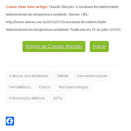
Como citar este artigo:
Claudio Macedo. A inusitada ferroeletricidade
bidimensional em temperatura ambiente.
Saense
. URL:
http://www.saense.com.br/2016/07/a-inusitada-ferroeletricidade-
bidimensional-em-temperatura-ambiente/. Publicado em 19 de julho (2016).
Artigos de Claudio Macedo
Home
Ciência dos Materiais
FeRAM
Ferroeletricidade
Ferroelétrico
Física
Nanotecnologia
Polarização elétrica
SnTe
Facebook