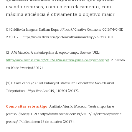
usando recursos, como o entrelaçamento, com
máxima eficiência é obviamente o objetivo maior.
[1] Crédito da Imagem: Nathan Rupert (Flickr) / Creative Commons (CC BY-NC-ND
2.0). URL: https://www.flickr.com/photos/nathaninsandiego/2657970111.
[2] AM Macedo. A matéria-prima do espaço-tempo.
Saense
. URL:
http://www.saense.com.br/2017/02/a-materia-prima-do-espaco-tempo/
. Publicado
em 10 de fevereiro (2017).
[3] D Cavalcanti
et al
. All Entangled States Can Demonstrate Non-Classical
Teleportation
.
Phys
Rev Lett
119,
110501 (2017).
Como citar este artigo:
Antônio Murilo Macedo. Teletransportar é
preciso.
Saense
. URL: http://www.saense.com.br/2017/10/teletransportar-e-
preciso/. Publicado em 13 de outubro (2017).