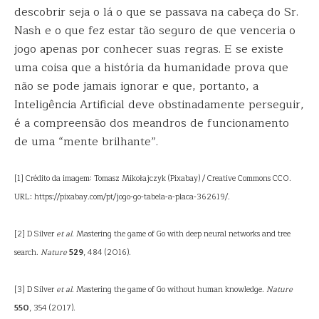
descobrir seja o lá o que se passava na cabeça do Sr.
Nash e o que fez estar tão seguro de que venceria o
jogo apenas por conhecer suas regras. E se existe
uma coisa que a história da humanidade prova que
não se pode jamais ignorar e que, portanto, a
Inteligência Artificial deve obstinadamente perseguir,
é a compreensão dos meandros de funcionamento
de uma “mente brilhante”.
[1] Crédito da imagem: Tomasz Mikołajczyk (Pixabay) / Creative Commons CC0.
URL: https://pixabay.com/pt/jogo-go-tabela-a-placa-362619/.
[2] D Silver
et al
. Mastering the game of Go with deep neural networks and tree
search.
Nature
529
, 484 (2016).
[3] D Silver
et al
. Mastering the game of Go without human knowledge.
Nature
550
, 354 (2017).