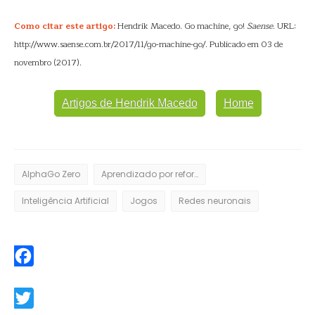
Como citar este artigo:
Hendrik Macedo. Go machine, go!
Saense
. URL:
http://www.saense.com.br/2017/11/go-machine-go/. Publicado em 03 de
novembro (2017).
Artigos de Hendrik Macedo
Home
AlphaGo Zero
Aprendizado por reforço
Inteligência Artificial
Jogos
Redes neuronais
Facebook