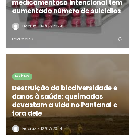
medicamentosa intencional tem
aumentado número de suicídios
·
Fiocruz
19/07/2024
Leia mais
NOTÍCIAS
Destruição da biodiversidade e
danos à saúde: queimadas
devastam a vida no Pantanal e
fora dele
·
Fiocruz
12/07/2024