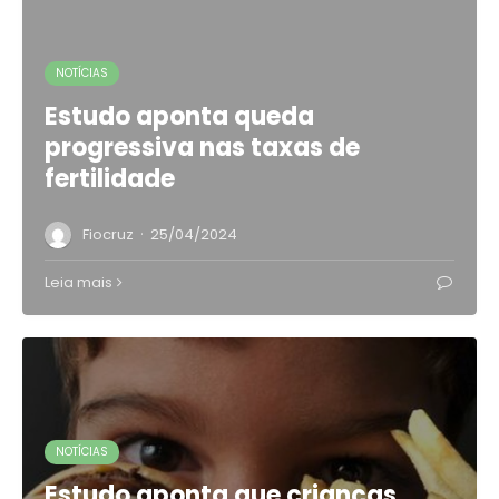
NOTÍCIAS
Estudo aponta queda
progressiva nas taxas de
fertilidade
·
Fiocruz
25/04/2024
Leia mais
NOTÍCIAS
Estudo aponta que crianças