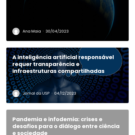
·
Ana Maia
30/04/2023
A inteligência artificial responsável
requer transparência e
infraestruturas compartilhadas
·
Jornal da USP
04/12/2023
Pandemia e infodemia: crises e
desafios para o diálogo entre ciência
e sociedade