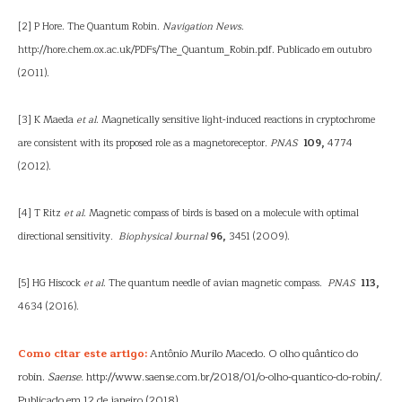
[2] P Hore. The Quantum Robin
. Navigation News
.
http://hore.chem.ox.ac.uk/PDFs/The_Quantum_Robin.pdf. Publicado em outubro
(2011).
[3] K Maeda
et al
. Magnetically sensitive light-induced reactions in cryptochrome
are consistent with its proposed role as a magnetoreceptor
.
PNAS
109,
4774
(2012).
[4] T Ritz
et al
. Magnetic compass of birds is based on a molecule with optimal
directional sensitivity
.
Biophysical Journal
96,
3451 (2009).
[5] HG Hiscock
et al
. The quantum needle of avian magnetic compass.
PNAS
113,
4634 (2016).
Como citar este artigo:
Antônio Murilo Macedo. O olho quântico do
robin.
Saense
. http://www.saense.com.br/2018/01/o-olho-quantico-do-robin/.
Publicado em 12 de janeiro (2018).