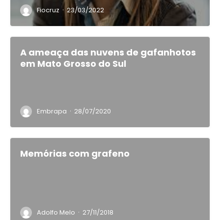
·
Fiocruz
23/03/2022
A ameaça das nuvens de gafanhotos
em Mato Grosso do Sul
·
Embrapa
28/07/2020
Memórias com grafeno
·
Adolfo Melo
27/11/2018