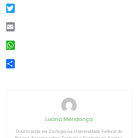
Twitter
Email
WhatsApp
Share
Luana Mendonça
Doutoranda em Zoologia na Universidade Federal do
Paraná. Escreve sobre Zoologia e Ecologia no Saense.