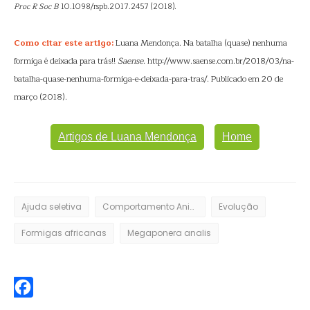
Proc R Soc B
10.1098/rspb.2017.2457 (2018).
Como citar este artigo:
Luana Mendonça. Na batalha (quase) nenhuma
formiga é deixada para trás!!
Saense
. http://www.saense.com.br/2018/03/na-
batalha-quase-nenhuma-formiga-e-deixada-para-tras/. Publicado em 20 de
março (2018).
Artigos de Luana Mendonça
Home
Ajuda seletiva
Comportamento Animal
Evolução
Formigas africanas
Megaponera analis
Facebook