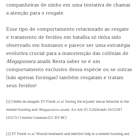
companheiras de ninho em uma tentativa de chamar
a atenção para o resgate.
Esse tipo de comportamento relacionado ao resgate
e tratamento de feridos em batalha só tinha sido
observado em humanos e parece ser uma estratégia
evolutiva crucial para a manutenção das colônias de
Megaponera analis
. Resta saber se é um
comportamento exclusivo dessa espécie ou se outras
(não apenas formigas) também resgatam e tratam
seus feridos!
[1] Crédito da imagem: ET Frank
et al
. Saving the injured: rescue behavior in the
termite-hunting and
Megaponera analis
.
Sci Adv
10.1126/sciadv.1602187
(2017) / Creative Commons (CC-BY-NC).
[2] ET Frank
et al
. Wound treatment and selective help in a termite-hunting ant.