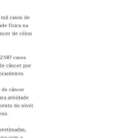
 mil casos de
de física na
âncer de cólon
 2.587 casos
de câncer por
asileiros.
s de câncer
ra atividade
mento do nível
ens.
bestimadas,
sica com a