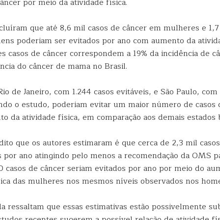
ncer por meio da atividade física.
cluíram que até 8,6 mil casos de câncer em mulheres e 1,7
ns poderiam ser evitados por ano com aumento da ativida
es casos de câncer correspondem a 19% da incidência de c
ência do câncer de mama no Brasil.
io de Janeiro, com 1.244 casos evitáveis, e São Paulo, com
undo o estudo, poderiam evitar um maior número de casos 
o da atividade física, em comparação aos demais estados br
dito que os autores estimaram é que cerca de 2,3 mil caso
s por ano atingindo pelo menos a recomendação da OMS pa
00 casos de câncer seriam evitados por ano por meio do au
ísica das mulheres nos mesmos níveis observados nos hom
da ressaltam que essas estimativas estão possivelmente su
tudos recentes sugerem a possível relação de atividade fí