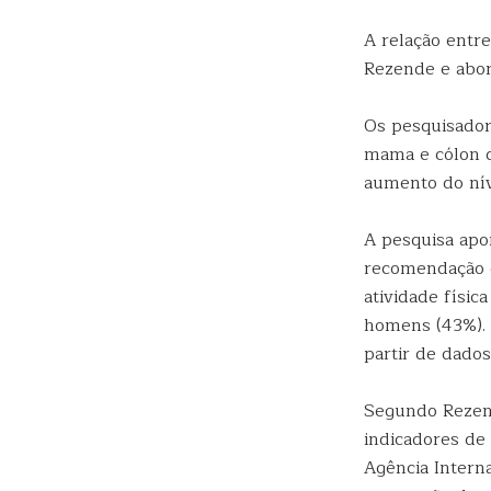
A relação entr
Rezende e abo
Os pesquisador
mama e cólon q
aumento do níve
A pesquisa apo
recomendação 
atividade físi
homens (43%). O
partir de dado
Segundo Rezend
indicadores de 
Agência Interna