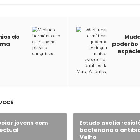
ios do
Muda
asma
poderão 
espécie
 VOCÊ
poiar jovens com
Estudo avalia resist
lectual
bacteriana a antibi
Velho