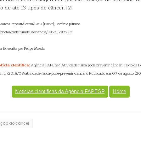
o de até 13 tipos de câncer. [2]
Marco Crepaldi/Secom/PMU (Flickr), Domínio público.
m/photos/prefeituradeuberlandia/39506287290.
ca foi escrita por Felipe Maeda.
ícia científica:
Agência FAPESP. Atividade física pode prevenir câncer. Texto de F
.br/2018/08/atividade-fisica-pode-prevenir-cancer/. Publicado em 07 de agosto (20
Notícias científicas da Agência FAPESP
Home
nção do câncer