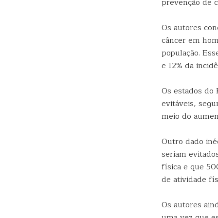
prevenção de câ
Os autores con
câncer em home
população. Ess
e 12% da incid
Os estados do R
evitáveis, seg
meio do aument
Outro dado iné
seriam evitado
física e que 5
de atividade f
Os autores ain
uma vez que es