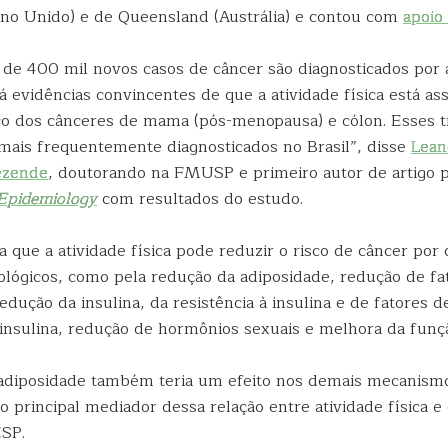
no Unido) e de Queensland (Austrália) e contou com
apoio
s de 400 mil novos casos de câncer são diagnosticados por 
 evidências convincentes de que a atividade física está a
co dos cânceres de mama (pós-menopausa) e cólon. Esses t
 mais frequentemente diagnosticados no Brasil”, disse
Lean
ezende
, doutorando na FMUSP e primeiro autor de artigo 
Epidemiology
com resultados do estudo.
 que a atividade física pode reduzir o risco de câncer por 
lógicos, como pela redução da adiposidade, redução de fa
redução da insulina, da resistência à insulina e de fatores 
insulina, redução de hormônios sexuais e melhora da funç
adiposidade também teria um efeito nos demais mecanismo
 o principal mediador dessa relação entre atividade física e
ESP.