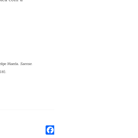
elipe Maeda.
Saense
.
18).