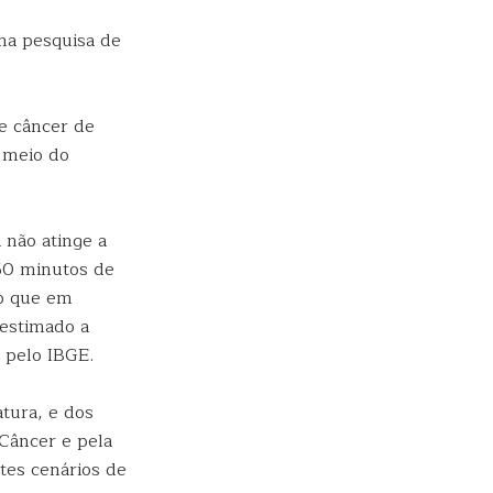
 na pesquisa de
e câncer de
 meio do
 não atinge a
50 minutos de
do que em
 estimado a
 pelo IBGE.
tura, e dos
 Câncer e pela
tes cenários de