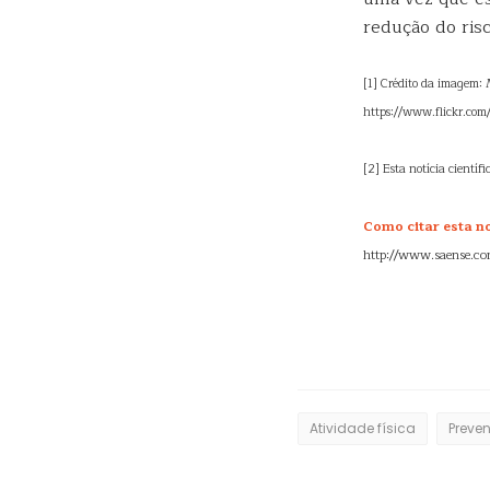
redução do risc
[1] Crédito da imagem: 
https://www.flickr.co
[2] Esta notícia científi
Como citar esta not
http://www.saense.com
Atividade física
Preve