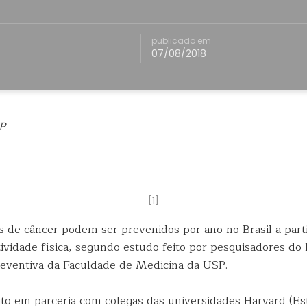
publicado em
07/08/2018
P
[1]
os de câncer podem ser prevenidos por ano no Brasil a par
tividade física, segundo estudo feito por pesquisadores
do 
eventiva da Faculdade de Medicina da USP.
eito em parceria com colegas das universidades Harvard (Es