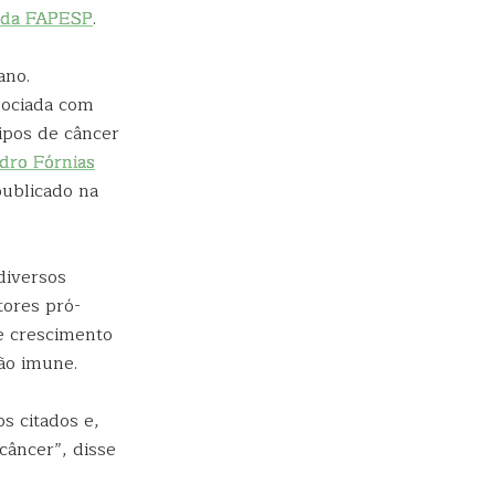
 da FAPESP
.
ano.
ssociada com
ipos de câncer
dro Fórnias
publicado na
diversos
tores pró-
de crescimento
ão imune.
s citados e,
 câncer”, disse