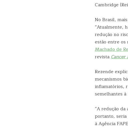
Cambridge (Rei
No Brasil, mai
“Atualmente, há
redução no ris
estão entre os
Machado de R
revista
Cancer 
Rezende explica
mecanismos bio
inflamatórios, 
semelhantes à 
“A redução da 
portanto, seria
à Agência FAP