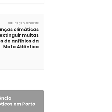
PUBLICAÇÃO SEGUINTE
nças climáticas
extinguir muitas
s de anfíbios da
Mata Atlântica
ência
óticos em Porto