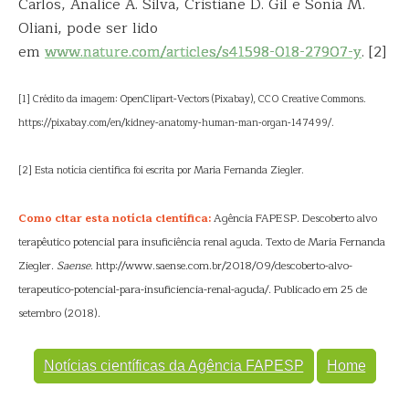
Carlos, Analice A. Silva, Cristiane D. Gil e Sonia M.
Oliani, pode ser lido
em
www.nature.com/articles/s41598-018-27907-y
. [2]
[1] Crédito da imagem: OpenClipart-Vectors (Pixabay), CC0 Creative Commons.
https://pixabay.com/en/kidney-anatomy-human-man-organ-147499/.
[2] Esta notícia científica foi escrita por Maria Fernanda Ziegler.
Como citar esta notícia científica:
Agência FAPESP. Descoberto alvo
terapêutico potencial para insuficiência renal aguda. Texto de Maria Fernanda
Ziegler.
Saense
. http://www.saense.com.br/2018/09/descoberto-alvo-
terapeutico-potencial-para-insuficiencia-renal-aguda/. Publicado em 25 de
setembro (2018).
Notícias científicas da Agência FAPESP
Home