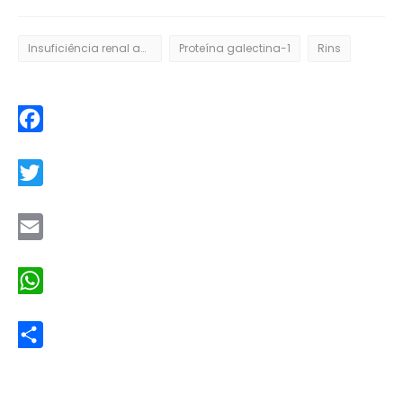
Insuficiência renal aguda
Proteína galectina-1
Rins
Facebook
Twitter
Email
WhatsApp
Share