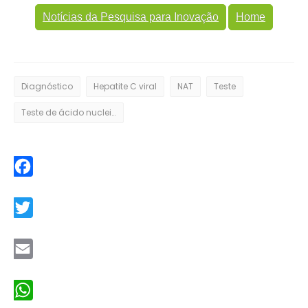
Notícias da Pesquisa para Inovação
Home
Diagnóstico
Hepatite C viral
NAT
Teste
Teste de ácido nucleico
Facebook
Twitter
Email