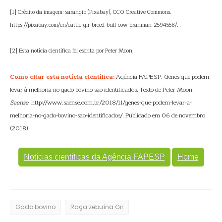
[1] Crédito da imagem: sarangib (Pixabay), CC0 Creative Commons.
https://pixabay.com/en/cattle-gir-breed-bull-cow-brahman-2594558/.
[2] Esta notícia científica foi escrita por Peter Moon.
Como citar esta notícia científica:
Agência FAPESP. Genes que podem
levar à melhoria no gado bovino são identificados. Texto de Peter Moon.
Saense
. http://www.saense.com.br/2018/11/genes-que-podem-levar-a-
melhoria-no-gado-bovino-sao-identificados/. Publicado em 06 de novembro
(2018).
Notícias científicas da Agência FAPESP
Home
Gado bovino
Raça zebuína Gir