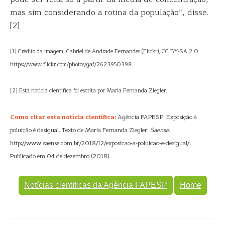
mas sim considerando a rotina da população”, disse.
[2]
[1] Crédito da imagem: Gabriel de Andrade Fernandes (Flickr), CC BY-SA 2.0.
https://www.flickr.com/photos/gaf/2623950398.
[2] Esta notícia científica foi escrita por Maria Fernanda Ziegler.
Como citar esta notícia científica:
Agência FAPESP. Exposição à
poluição é desigual. Texto de Maria Fernanda Ziegler.
Saense
.
http://www.saense.com.br/2018/12/exposicao-a-poluicao-e-desigual/.
Publicado em 04 de dezembro (2018).
Notícias científicas da Agência FAPESP
Home